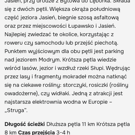
Jasień, przy drodze z Bytowa do Lęborka. Składa
się z dwóch pętli. Większa okrąża południową
część jeziora Jasień, biegnie szosą asfaltową
oraz przez miejscowości Łupawsko i Jasień.
Najlepiej zwiedzać te okolice, korzystając z
roweru czy samochodu lub przejść piechotą.
Punktem wyjściowym dla obu pętli jest parking
nad jeziorem Modrym. Krótsza pętla wiedzie
wśród lasów, jezior i wzdłuż rzeki Słupi. Wędrując
przez lasy i fragmenty mokradeł można natknąć
się na ciekawe rośliny: storczyki, rosiczki (rośliny
owadożerne), czy widłaki. Jedną z atrakcji jest
najstarsza elektrownia wodna w Europie –
„Struga”.
Długość ścieżki
Dłuższa pętla 11 km Krótsza pętla
8 km
Czas przejścia
3-4 h