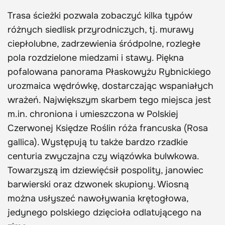
Trasa ścieżki pozwala zobaczyć kilka typów
różnych siedlisk przyrodniczych, tj. murawy
ciepłolubne, zadrzewienia śródpolne, rozległe
pola rozdzielone miedzami i stawy. Piękna
pofalowana panorama Płaskowyżu Rybnickiego
urozmaica wędrówkę, dostarczając wspaniałych
wrażeń. Największym skarbem tego miejsca jest
m.in. chroniona i umieszczona w Polskiej
Czerwonej Księdze Roślin róża francuska (Rosa
gallica). Występują tu także bardzo rzadkie
centuria zwyczajna czy wiązówka bulwkowa.
Towarzyszą im dziewięćsił pospolity, janowiec
barwierski oraz dzwonek skupiony. Wiosną
można usłyszeć nawoływania krętogłowa,
jedynego polskiego dzięcioła odlatującego na