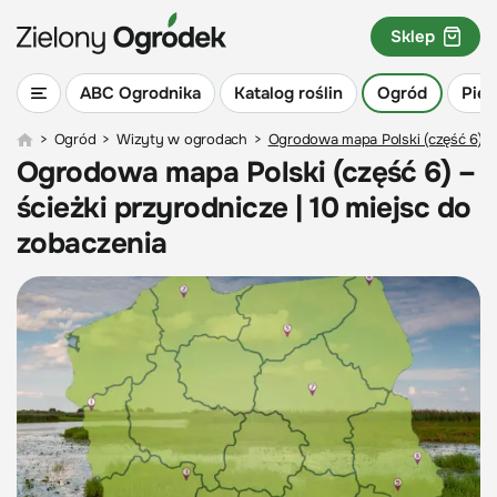
Sklep
ABC Ogrodnika
Katalog roślin
Ogród
Piel
>
Ogród
>
Wizyty w ogrodach
>
Ogrodowa mapa Polski (część 6) – 
Ogrodowa mapa Polski (część 6) –
ścieżki przyrodnicze | 10 miejsc do
zobaczenia