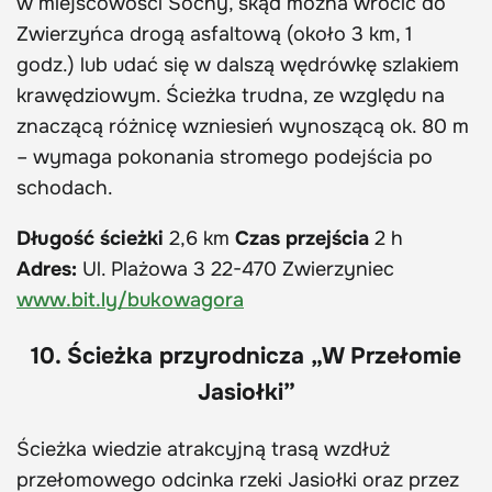
w miejscowości Sochy, skąd można wrócić do
Zwierzyńca drogą asfaltową (około 3 km, 1
godz.) lub udać się w dalszą wędrówkę szlakiem
krawędziowym. Ścieżka trudna, ze względu na
znaczącą różnicę wzniesień wynoszącą ok. 80 m
– wymaga pokonania stromego podejścia po
schodach.
Długość ścieżki
2,6 km
Czas przejścia
2 h
Adres:
Ul. Plażowa 3 22-470 Zwierzyniec
www.bit.ly/bukowagora
10. Ścieżka przyrodnicza „W Przełomie
Jasiołki”
Ścieżka wiedzie atrakcyjną trasą wzdłuż
przełomowego odcinka rzeki Jasiołki oraz przez