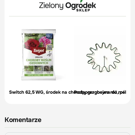
Switch 62,5 WG, środek na choroby grzybowe róż, pelargon
Podpora-obejma do roślin, c
Komentarze