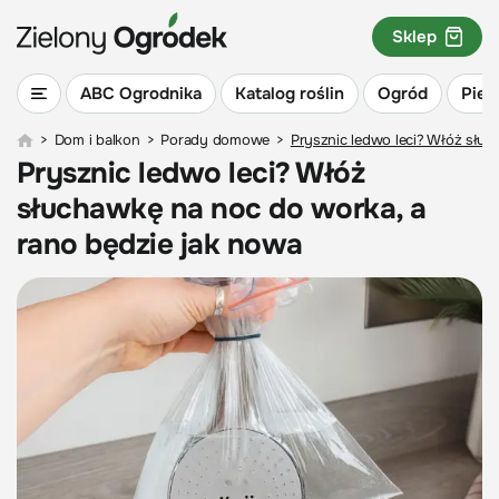
Sklep
ABC Ogrodnika
Katalog roślin
Ogród
Piel
>
Dom i balkon
>
Porady domowe
>
Prysznic ledwo leci? Włóż słuc
Prysznic ledwo leci? Włóż
słuchawkę na noc do worka, a
rano będzie jak nowa