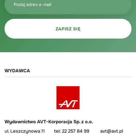
WYDAWCA
Wydawnictwo AVT-Korporacja Sp. z o.o.
ul. Leszczynowa 11
tel: 22 257 84 99
avt@avt.pl