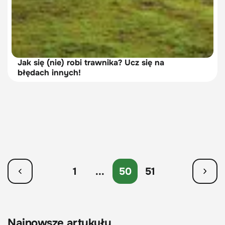
Jak się (nie) robi trawnika? Ucz się na
błędach innych!
1
...
50
51
Najnowsze artykuły