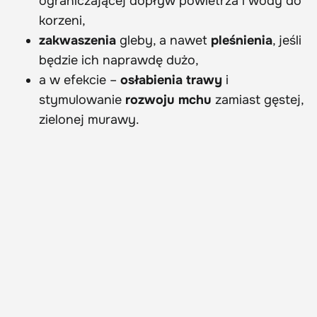
ograniczającej dopływ powietrza i wody do
korzeni,
zakwaszenia
gleby, a nawet
pleśnienia
, jeśli
będzie ich naprawdę dużo,
a w efekcie –
osłabienia trawy
i
stymulowanie
rozwoju mchu
zamiast gęstej,
zielonej murawy.