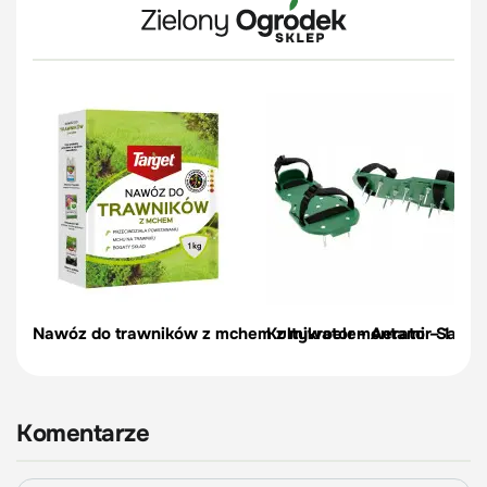
Nawóz do trawników z mchem z mikroelementami – 1 kg | 
Kultywator - Aerator Sand
Komentarze