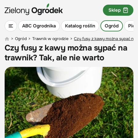
Sklep
ABC Ogrodnika
Katalog roślin
Ogród
Piel
>
Ogród
>
Trawnik w ogrodzie
>
Czy fusy z kawy można sypać na tr
Czy fusy z kawy można sypać na
trawnik? Tak, ale nie warto