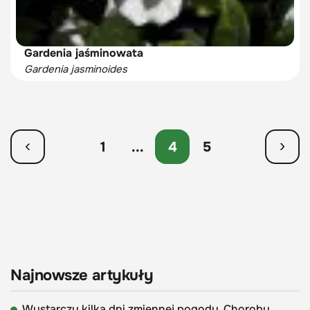
Gardenia jaśminowata
Gardenia jasminoides
1
...
4
5
Najnowsze artykuły
Wystarczy kilka dni zmiennej pogody. Choroby