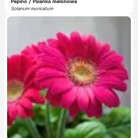
Pepino / Psianka melonowa
Solanum muricatum