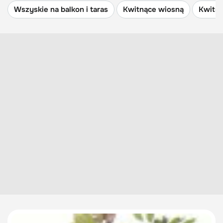
Wszyskie na balkon i taras
Kwitnące wiosną
Kwitną