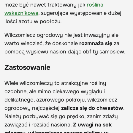
może być nawet traktowany jak
roślina
wskaźnikowa
, sugerująca występowanie dużej
ilości azotu w podłożu.
Wilczomlecz ogrodowy nie jest inwazyjny ale
warto wiedzieć, że doskonale
rozmnaża się
za
pomocą wysiewu nasion dając obfity samosiew.
Zastosowanie
Wiele wilczomleczy to atrakcyjne rośliny
ozdobne, ale mimo ciekawego wyglądu i
delikatnego, ażurowego pokroju, wilczomlecz
ogrodowy najczęściej
zalicza się do chwastów
.
Należy pozbywać się go prędko, zanim zdąży
zawiązać i rozsiać nasiona.
Z uwagi na sok
mleczny, wilczomlecze zawsze pielimy w