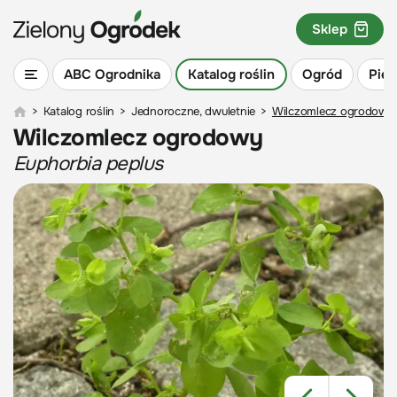
Sklep
ABC Ogrodnika
Katalog roślin
Ogród
Piel
>
Katalog roślin
>
Jednoroczne, dwuletnie
>
Wilczomlecz ogrodowy
Wilczomlecz ogrodowy
Euphorbia peplus