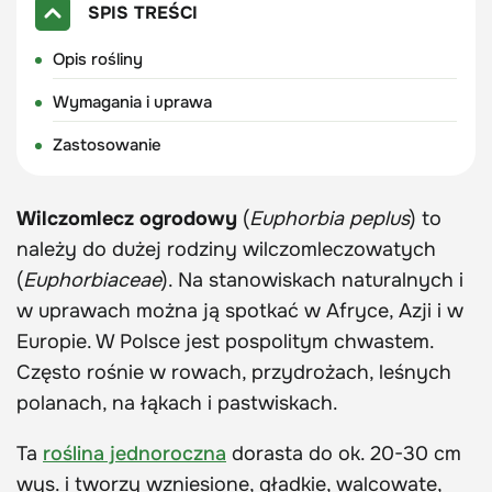
SPIS TREŚCI
Opis rośliny
Wymagania i uprawa
Zastosowanie
Wilczomlecz ogrodowy
(
Euphorbia peplus
) to
należy do dużej rodziny wilczomleczowatych
(
Euphorbiaceae
). Na stanowiskach naturalnych i
w uprawach można ją spotkać w Afryce, Azji i w
Europie. W Polsce jest pospolitym chwastem.
Często rośnie w rowach, przydrożach, leśnych
polanach, na łąkach i pastwiskach.
Ta
roślina jednoroczna
dorasta do ok. 20-30 cm
wys. i tworzy wzniesione, gładkie, walcowate,