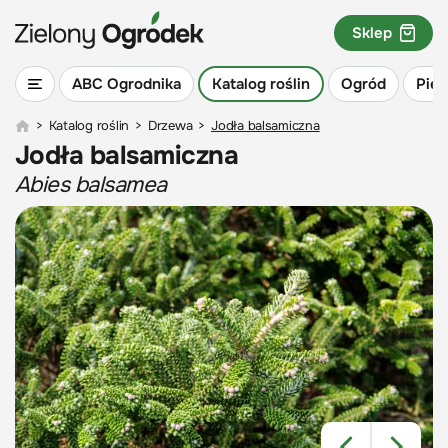
Sklep
ABC Ogrodnika
Katalog roślin
Ogród
Piel
>
Katalog roślin
>
Drzewa
>
Jodła balsamiczna
Jodła balsamiczna
Abies balsamea