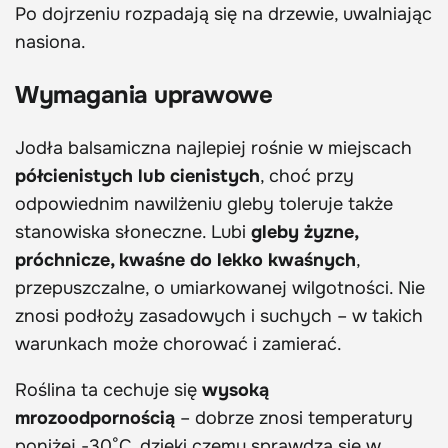
Po dojrzeniu rozpadają się na drzewie, uwalniając
nasiona.
Wymagania uprawowe
Jodła balsamiczna najlepiej rośnie w miejscach
półcienistych lub cienistych
, choć przy
odpowiednim nawilżeniu gleby toleruje także
stanowiska słoneczne. Lubi
gleby żyzne,
próchnicze, kwaśne do lekko kwaśnych
,
przepuszczalne, o umiarkowanej wilgotności. Nie
znosi podłoży zasadowych i suchych – w takich
warunkach może chorować i zamierać.
Roślina ta cechuje się
wysoką
mrozoodpornością
– dobrze znosi temperatury
poniżej -30°C, dzięki czemu sprawdza się w