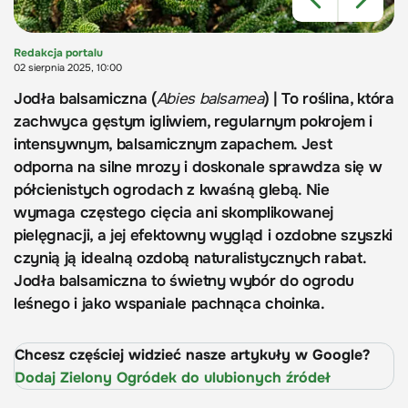
Redakcja portalu
02 sierpnia 2025, 10:00
Jodła balsamiczna (
Abies balsamea
) | To roślina, która
zachwyca gęstym igliwiem, regularnym pokrojem i
intensywnym, balsamicznym zapachem. Jest
odporna na silne mrozy i doskonale sprawdza się w
półcienistych ogrodach z kwaśną glebą. Nie
wymaga częstego cięcia ani skomplikowanej
pielęgnacji, a jej efektowny wygląd i ozdobne szyszki
czynią ją idealną ozdobą naturalistycznych rabat.
Jodła balsamiczna to świetny wybór do ogrodu
leśnego i jako wspaniale pachnąca choinka.
Chcesz częściej widzieć nasze artykuły w Google?
Dodaj Zielony Ogródek do ulubionych źródeł