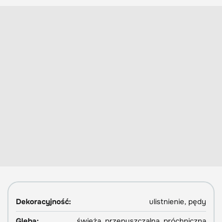
Dekoracyjność:
ulistnienie, pędy
Gleba:
świeża, przepuszczalna, próchniczna