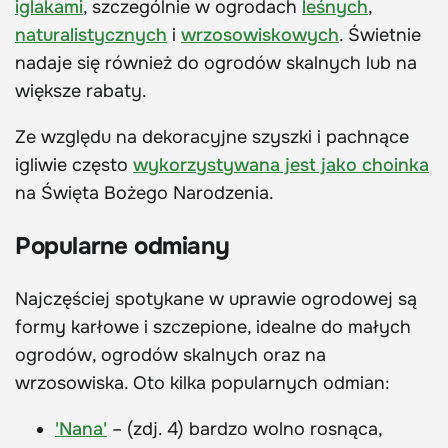
iglakami
, szczególnie w ogrodach
leśnych
,
naturalistycznych
i
wrzosowiskowych
. Świetnie
nadaje się również do ogrodów skalnych lub na
większe rabaty.
Ze względu na dekoracyjne szyszki i pachnące
igliwie często
wykorzystywana jest jako choinka
na Święta Bożego Narodzenia.
Popularne odmiany
Najczęściej spotykane w uprawie ogrodowej są
formy karłowe i szczepione, idealne do małych
ogrodów, ogrodów skalnych oraz na
wrzosowiska. Oto kilka popularnych odmian:
'Nana'
– (zdj. 4) bardzo wolno rosnąca,