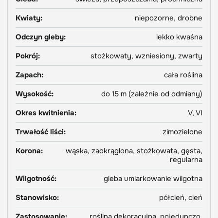
Kwiaty:
niepozorne, drobne
Odczyn gleby:
lekko kwaśna
Pokrój:
stożkowaty, wzniesiony, zwarty
Zapach:
cała roślina
Wysokość:
do 15 m (zależnie od odmiany)
Okres kwitnienia:
V, VI
Trwałość liści:
zimozielone
Korona:
wąska, zaokrąglona, stożkowata, gęsta,
regularna
Wilgotność:
gleba umiarkowanie wilgotna
Stanowisko:
półcień, cień
Zastosowanie:
roślina dekoracyjna, pojedynczo,