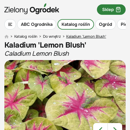
Sklep
ABC Ogrodnika
Katalog roślin
Ogród
Piel
>
Katalog roślin
>
Do wnętrz
>
Kaladium 'Lemon Blush'
Kaladium 'Lemon Blush'
Caladium Lemon Blush