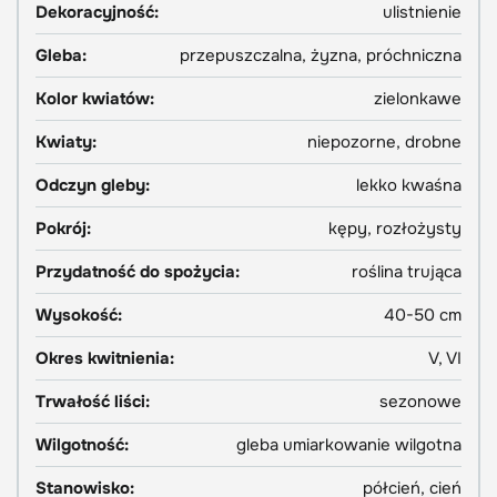
Dekoracyjność:
ulistnienie
Gleba:
przepuszczalna, żyzna, próchniczna
Kolor kwiatów:
zielonkawe
Kwiaty:
niepozorne, drobne
Odczyn gleby:
lekko kwaśna
Pokrój:
kępy, rozłożysty
Przydatność do spożycia:
roślina trująca
Wysokość:
40-50 cm
Okres kwitnienia:
V, VI
Trwałość liści:
sezonowe
Wilgotność:
gleba umiarkowanie wilgotna
Stanowisko:
półcień, cień