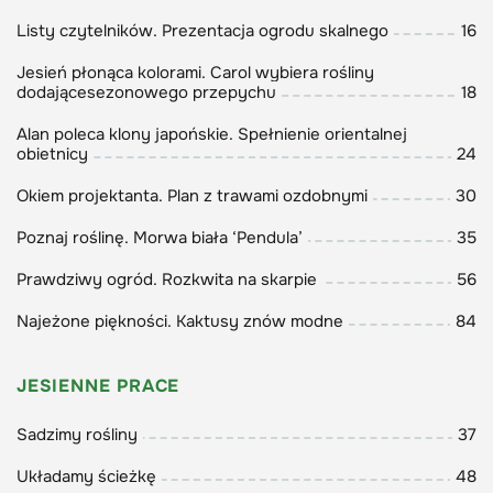
pojemnikach najlepiej je uprawiać, by latem
Listy czytelników. Prezentacja ogrodu skalnego
16
uzyskać maksymalny plon (s. 97).
Jesień płonąca kolorami. Carol wybiera rośliny
dodającesezonowego przepychu
18
Alan poleca klony japońskie. Spełnienie orientalnej
Zainspiruj się też wskazówkami Monty’ego
obietnicy
24
dotyczącymi wyboru najlepszych krzewów i
Okiem projektanta. Plan z trawami ozdobnymi
30
drzewek owocowych (s. 102). A może szukasz
roślin, które dadzą barwne show jesienią (s. 18)?
Poznaj roślinę. Morwa biała ‘Pendula’
35
Uwaga, z sadzeniem można
Prawdziwy ogród. Rozkwita na skarpie
56
przesadzić... Zapraszam do lektury!
Najeżone piękności. Kaktusy znów modne
84
JESIENNE PRACE
Sadzimy rośliny
37
Układamy ścieżkę
48