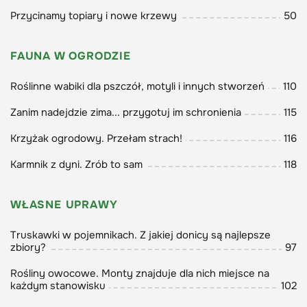
Przycinamy topiary i nowe krzewy
50
FAUNA W OGRODZIE
Roślinne wabiki dla pszczół, motyli i innych stworzeń
110
Zanim nadejdzie zima... przygotuj im schronienia
115
Krzyżak ogrodowy. Przełam strach!
116
Karmnik z dyni. Zrób to sam
118
WŁASNE UPRAWY
Truskawki w pojemnikach. Z jakiej donicy są najlepsze
zbiory?
97
Rośliny owocowe. Monty znajduje dla nich miejsce na
każdym stanowisku
102