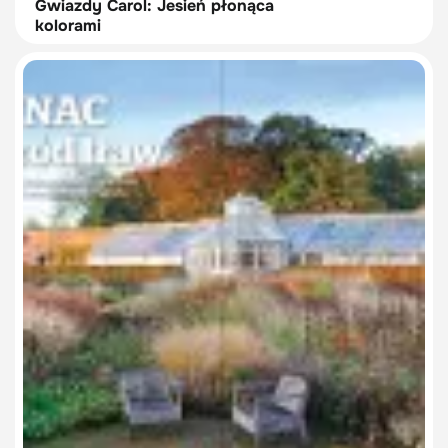
Gwiazdy Carol: Jesień płonąca
kolorami