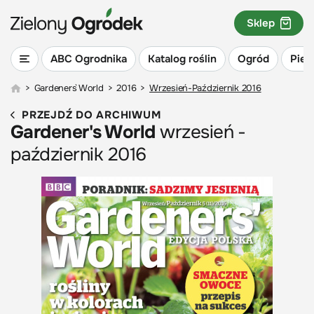
Sklep
ABC Ogrodnika
Katalog roślin
Ogród
Piel
>
Gardeners` World
>
2016
>
Wrzesień-Październik 2016
PRZEJDŹ DO ARCHIWUM
Gardener's World
wrzesień -
październik 2016