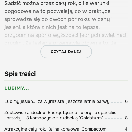
Sadzić można przez cały rok, o ile warunki
pogodowe na to pozwalają, co w praktyce
sprowadza się do dwóch pór roku: wiosny i
jesieni, a która z nich jest na to lepsza,
przypomina spór o wyższości jednych świąt nad
drugimi. Za jesienią przemawia głównie to, że
ziemia jest rozgrzana, a sadzonki z odkrytą bryłą
CZYTAJ DALEJ
są tańsze – dlatego w tym numerze
ZWIŃ
prezentujemy przewodnik po jesiennym sadzeniu
Spis treści
(s. 37).
LUBIMY...
Krok po kroku pokazujemy, jak postępować w
przypadku różnych rodzajów roślin oraz jak
Lubimy jesień... za wyraziste, jeszcze letnie barwy
6
przeprowadzać prace na glebach ciężkich i
lekkich. Sadzimy też z myślą o wiośnie rośliny
Zestawienia idealne. Energetyczne kolory i eleganckie
kształty + 3 kompozycje z rudbekią ‘Goldsturm’
8
cebulowe i bulwiaste (polecane znajdziesz na s.
61–78). I truskawki – zobacz, w jakiego typu
Atrakcyjne cały rok. Kalina koralowa ‘Compactum’
14