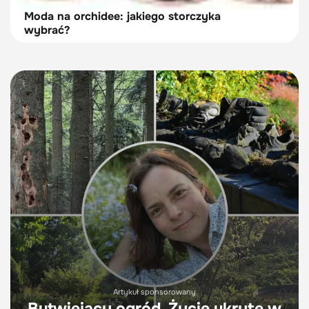
Moda na orchidee: jakiego storczyka
wybrać?
Artykuł sponsorowany
Butwiejący ogród. Życie ukryte w