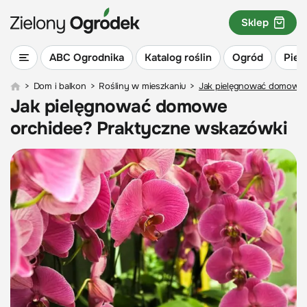
Sklep
ABC Ogrodnika
Katalog roślin
Ogród
Piel
>
Dom i balkon
>
Rośliny w mieszkaniu
>
Jak pielęgnować domowe 
Jak pielęgnować domowe
orchidee? Praktyczne wskazówki