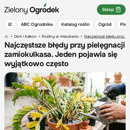
Sklep
ABC Ogrodnika
Katalog roślin
Ogród
Piel
>
Dom i balkon
>
Rośliny w mieszkaniu
>
Najczęstsze błędy przy pi
Najczęstsze błędy przy pielęgnacji
zamiokulkasa. Jeden pojawia się
wyjątkowo często