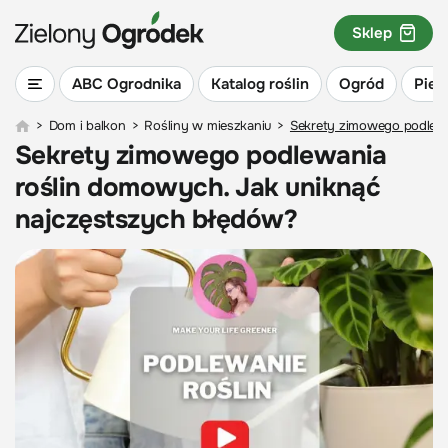
Sklep
ABC Ogrodnika
Katalog roślin
Ogród
Piel
>
Dom i balkon
>
Rośliny w mieszkaniu
>
Sekrety zimowego podlewa
Sekrety zimowego podlewania
roślin domowych. Jak uniknąć
najczęstszych błędów?