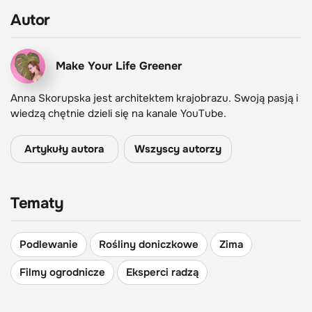
Autor
Make Your Life Greener
Anna Skorupska
jest
architekt
em
krajobrazu. S
woją pasją i
wiedzą chętnie d
zieli się na kanale YouTube.
Artykuły autora
Wszyscy autorzy
Tematy
Podlewanie
Rośliny doniczkowe
Zima
Filmy ogrodnicze
Eksperci radzą