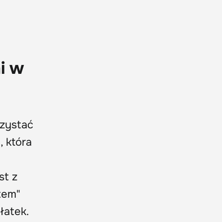
i w
rzystać
, która
st z
tem"
łatek.