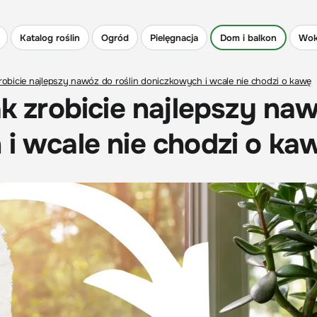
Katalog roślin
Ogród
Pielęgnacja
Dom i balkon
Wok
zrobicie najlepszy nawóz do roślin doniczkowych i wcale nie chodzi o kawę
ak zrobicie najlepszy na
 i wcale nie chodzi o ka