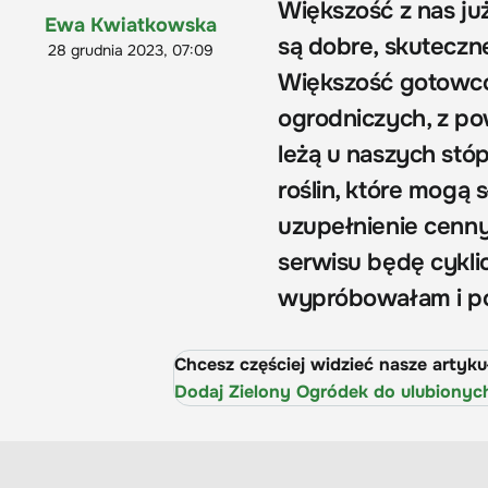
Większość z nas ju
Ewa Kwiatkowska
są dobre, skuteczne
28 grudnia 2023, 07:09
Większość gotowcó
ogrodniczych, z po
leżą u naszych stóp
roślin, które mogą 
uzupełnienie cenn
serwisu będę cyklic
wypróbowałam i po
Chcesz częściej widzieć nasze artyk
Dodaj Zielony Ogródek do ulubionyc