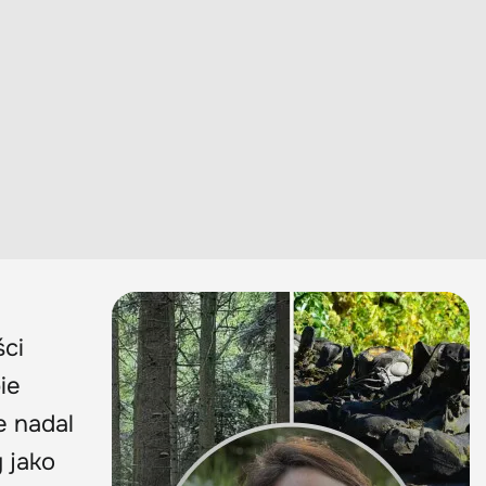
ści
ie
e nadal
 jako