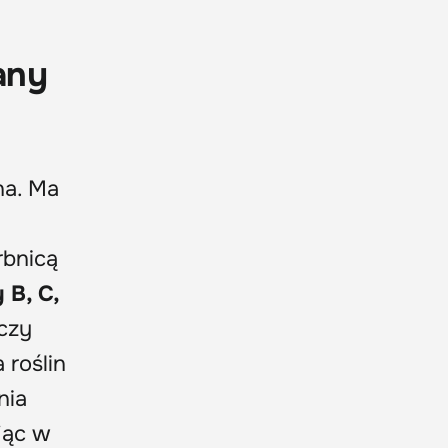
any
na. Ma
rbnicą
 B, C,
 czy
 roślin
nia
ając w