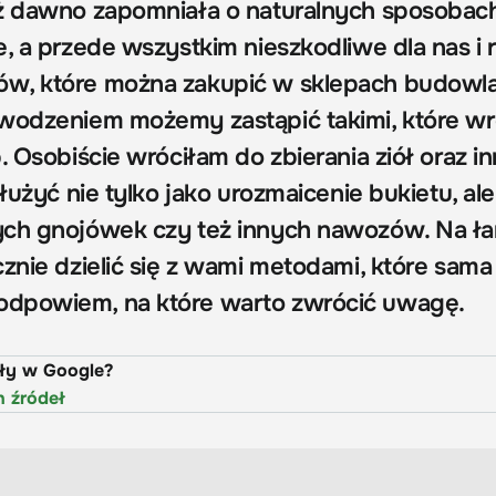
ż dawno zapomniała o naturalnych sposobach
, a przede wszystkim nieszkodliwe dla nas i r
w, które można zakupić w sklepach budowla
wodzeniem możemy zastąpić takimi, które w
. Osobiście wróciłam do zbierania ziół oraz i
służyć nie tylko jako urozmaicenie bukietu, al
ych gnojówek czy też innych nawozów. Na ł
znie dzielić się z wami metodami, które sama
dpowiem, na które warto zwrócić uwagę.
uły w Google?
h źródeł