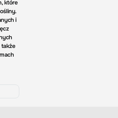
, które
ośliny.
nych i
ręcz
nnych
e także
amach