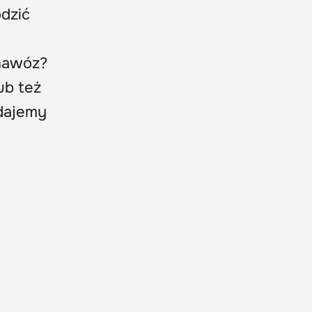
odzić
 nawóz?
ub też
odajemy