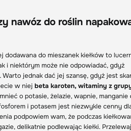
szy nawóz do roślin napakow
ciej dodawana do mieszanek kiełków to lucer
k i niektórym może nie odpowiadać, gdyż
Warto jednak dać jej szansę, gdyż jest ska
iecie w niej
beta karoten, witaminy z grupy
mnieć o potasie, żelazie, wapnie, manganie
fosforem i potasem jest niezwykle cenny dla
enia podpowiem wam, że podczas kiełkowa
gazie, delikatnie podlewając kiełki. Przelew