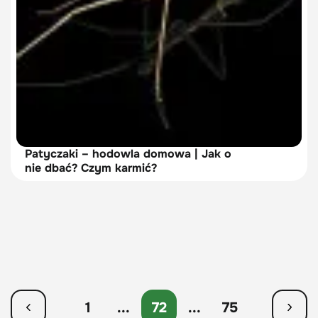
Patyczaki – hodowla domowa | Jak o
nie dbać? Czym karmić?
1
...
72
...
75