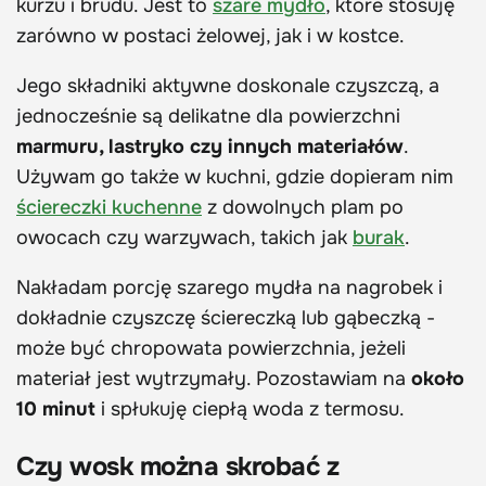
kurzu i brudu. Jest to
szare mydło
, które stosuję
zarówno w postaci żelowej, jak i w kostce.
Jego składniki aktywne doskonale czyszczą, a
jednocześnie są delikatne dla powierzchni
marmuru, lastryko czy innych materiałów
.
Używam go także w kuchni, gdzie dopieram nim
ściereczki kuchenne
z dowolnych plam po
owocach czy warzywach, takich jak
burak
.
Nakładam porcję szarego mydła na nagrobek i
dokładnie czyszczę ściereczką lub gąbeczką -
może być chropowata powierzchnia, jeżeli
materiał jest wytrzymały. Pozostawiam na
około
10 minut
i spłukuję ciepłą woda z termosu.
Czy wosk można skrobać z