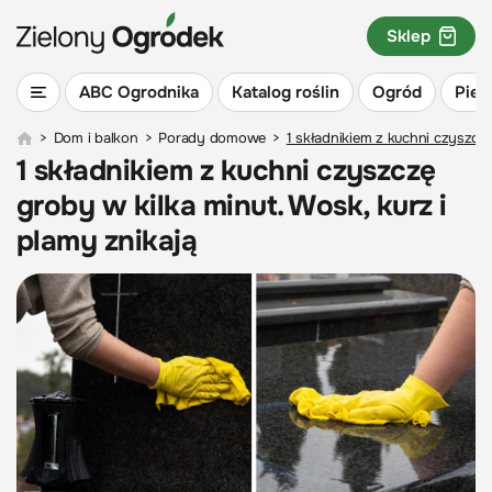
Sklep
ABC Ogrodnika
Katalog roślin
Ogród
Piel
>
Dom i balkon
>
Porady domowe
>
1 składnikiem z kuchni czyszczę
1 składnikiem z kuchni czyszczę
groby w kilka minut. Wosk, kurz i
plamy znikają