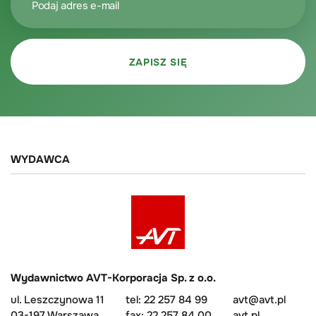
WYDAWCA
Wydawnictwo AVT-Korporacja Sp. z o.o.
ul. Leszczynowa 11
tel: 22 257 84 99
avt@avt.pl
03-197 Warszawa
fax: 22 257 84 00
avt.pl