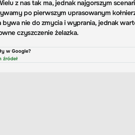
 Wielu z nas tak ma, jednak najgorszym scena
odkrywamy po pierwszym uprasowanym kołnier
a bywa nie do zmycia i wyprania, jednak wart
towne czyszczenie żelazka.
uły w Google?
h źródeł