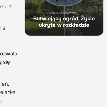
elu z
Artykuł sponsorowany
Butwiejący ogród. Życie
ukryte w rozkładzie
aki
pozwala
 się
ień,
żelazka
o