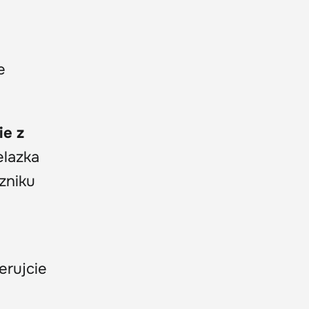
e
ie z
elazka
zniku
erujcie