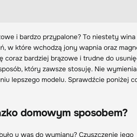
zowe i bardzo przypalone? To niestety wina
ń, w które wchodzą jony wapnia oraz magn
ię coraz bardziej brązowe i trudne do usunię
posób, który zawsze stosuję. Nie wymieni
aniu lepszego modelu. Sprawdźcie poniżej c
elazko domowym sposobem?
e było u was do wymiany? Czyszczenie jego