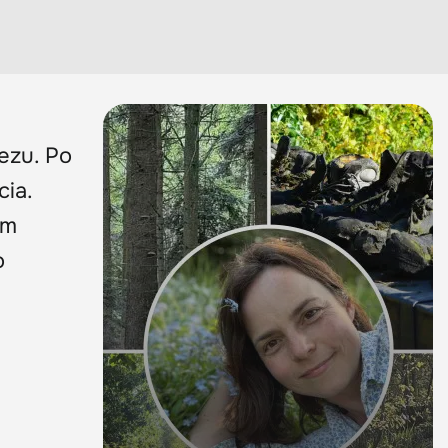
ezu. Po
cia.
am
o