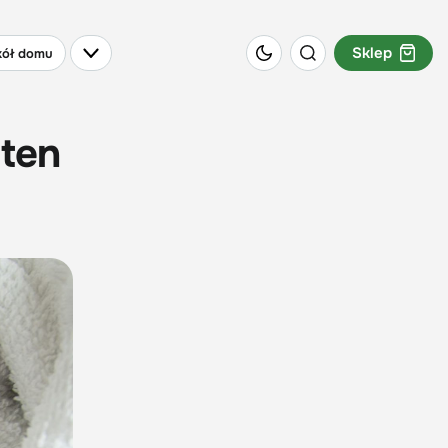
Sklep
ół domu
 ten