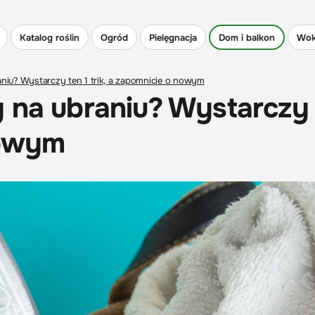
Katalog roślin
Ogród
Pielęgnacja
Dom i balkon
Wok
niu? Wystarczy ten 1 trik, a zapomnicie o nowym
 na ubraniu? Wystarczy
nowym