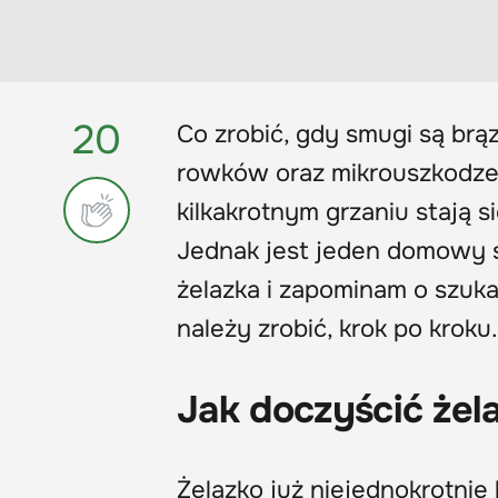
20
Co zrobić, gdy smugi są brą
rowków oraz mikrouszkodze
kilkakrotnym grzaniu stają s
Jednak jest jeden domowy s
żelazka i zapominam o szuk
należy zrobić, krok po kroku.
Jak doczyścić ż
Żelazko już niejednokrotni