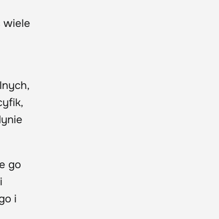
 wiele
lnych,
yfik,
dynie
ie go
i
go i