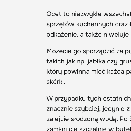
Ocet to niezwykle wszechst
sprzętów kuchennych oraz 
odkażenie, a także niweluje 
Możecie go sporządzić za p
takich jak np. jabłka czy gr
który powinna mieć każda pa
skórki.
W przypadku tych ostatnich 
znacznie szybciej, jedynie 
zalejcie słodzoną wodą. Po 3
zamknijcie szczelnie w butel