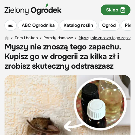
Sklep
ABC Ogrodnika
Katalog roślin
Ogród
Piel
>
Dom i balkon
>
Porady domowe
>
Myszy nie znoszą tego zapachu. 
Myszy nie znoszą tego zapachu.
Kupisz go w drogerii za kilka zł i
zrobisz skuteczny odstraszasz