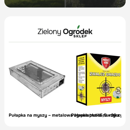
Pułapka na myszy – metalowa żywołapka 15,5 x 26 x 5 c
Pułapka trutka na myszy Ro