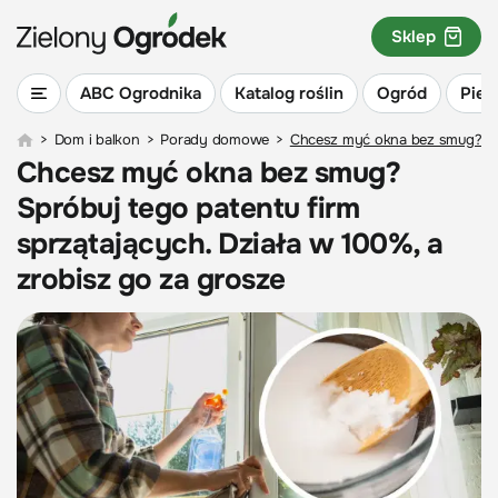
Sklep
ABC Ogrodnika
Katalog roślin
Ogród
Piel
>
Dom i balkon
>
Porady domowe
>
Chcesz myć okna bez smug? Spró
Chcesz myć okna bez smug?
Spróbuj tego patentu firm
sprzątających. Działa w 100%, a
zrobisz go za grosze