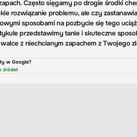
zapach. Często sięgamy po drogie środki che
kie rozwiązanie problemu, ale czy zastanawial
owymi sposobami na pozbycie się tego ucią
ykule przedstawimy tanie i skuteczne sposo
 walce z niechcianym zapachem z Twojego z
uły w Google?
h źródeł