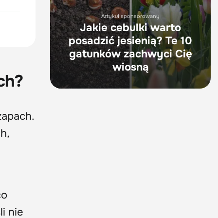
Artykuł sponsorowany
Jakie cebulki warto
posadzić jesienią? Te 10
gatunków zachwyci Cię
wiosną
ch?
zapach.
h,
a
co
i nie