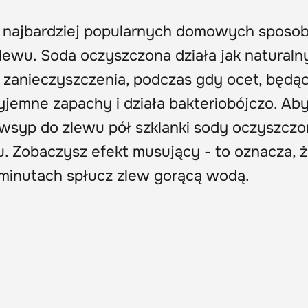
 z najbardziej popularnych domowych sposo
lewu. Soda oczyszczona działa jak naturaln
a zanieczyszczenia, podczas gdy ocet, będą
yjemne zapachy i działa bakteriobójczo. Ab
wsyp do zlewu pół szklanki sody oczyszczon
u. Zobaczysz efekt musujący - to oznacza, 
 minutach spłucz zlew gorącą wodą.