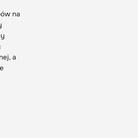
bów na
y
cy
y
ej, a
że