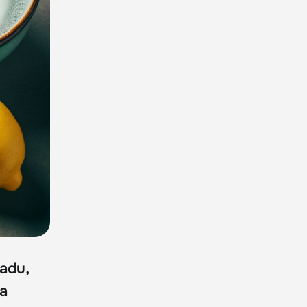
adu,
a