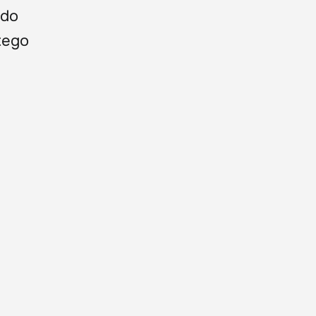
 do
tego