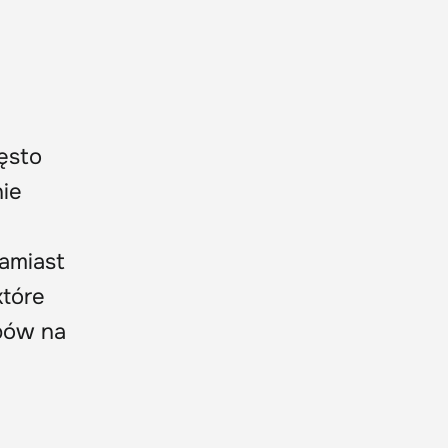
ęsto
nie
amiast
które
bów na