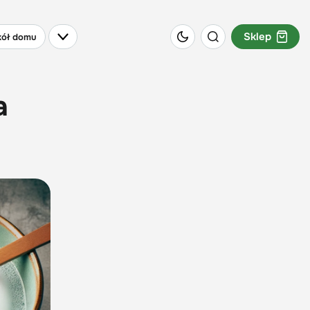
Sklep
ół domu
a