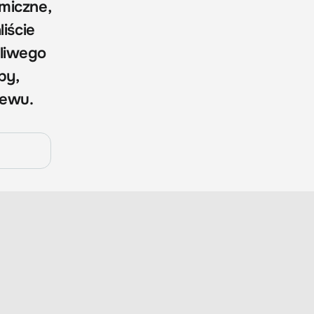
miczne,
iście
żliwego
by,
lewu.