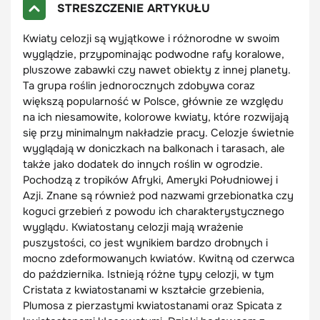
STRESZCZENIE ARTYKUŁU
Kwiaty celozji są wyjątkowe i różnorodne w swoim
wyglądzie, przypominając podwodne rafy koralowe,
pluszowe zabawki czy nawet obiekty z innej planety.
Ta grupa roślin jednorocznych zdobywa coraz
większą popularność w Polsce, głównie ze względu
na ich niesamowite, kolorowe kwiaty, które rozwijają
się przy minimalnym nakładzie pracy. Celozje świetnie
wyglądają w doniczkach na balkonach i tarasach, ale
także jako dodatek do innych roślin w ogrodzie.
Pochodzą z tropików Afryki, Ameryki Południowej i
Azji. Znane są również pod nazwami grzebionatka czy
koguci grzebień z powodu ich charakterystycznego
wyglądu. Kwiatostany celozji mają wrażenie
puszystości, co jest wynikiem bardzo drobnych i
mocno zdeformowanych kwiatów. Kwitną od czerwca
do października. Istnieją różne typy celozji, w tym
Cristata z kwiatostanami w kształcie grzebienia,
Plumosa z pierzastymi kwiatostanami oraz Spicata z