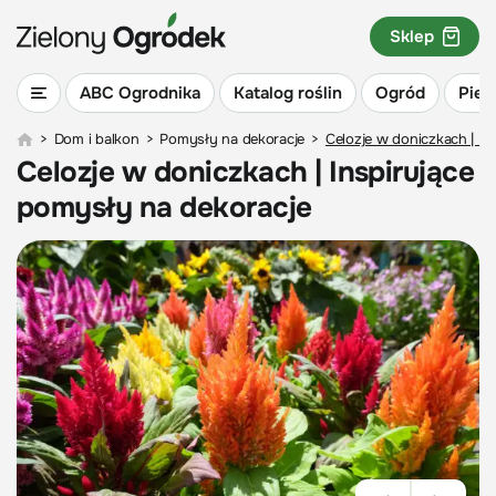
Sklep
ABC Ogrodnika
Katalog roślin
Ogród
Piel
>
Dom i balkon
>
Pomysły na dekoracje
>
Celozje w doniczkach | In
Celozje w doniczkach | Inspirujące
pomysły na dekoracje