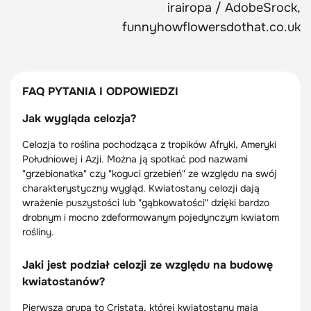
irairopa / AdobeSrock,
funnyhowflowersdothat.co.uk
FAQ PYTANIA I ODPOWIEDZI
Jak wygląda celozja?
Celozja to roślina pochodząca z tropików Afryki, Ameryki
Południowej i Azji. Można ją spotkać pod nazwami
"grzebionatka" czy "koguci grzebień" ze względu na swój
charakterystyczny wygląd. Kwiatostany celozji dają
wrażenie puszystości lub "gąbkowatości" dzięki bardzo
drobnym i mocno zdeformowanym pojedynczym kwiatom
rośliny.
Jaki jest podział celozji ze względu na budowę
kwiatostanów?
Pierwsza grupa to Cristata, której kwiatostany mają