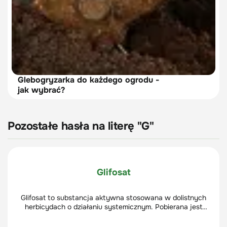
Glebogryzarka do każdego ogrodu -
jak wybrać?
Pozostałe hasła na literę "G"
Glifosat
Glifosat to substancja aktywna stosowana w dolistnych
herbicydach o działaniu systemicznym. Pobierana jest
przez zielone części roślin (liście, zielone pędy i
niezdrewniałą korę), a następnie przemieszcza się po całej