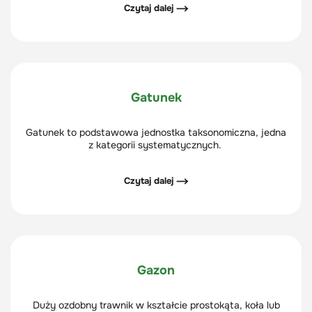
Czytaj dalej ⟶
roślinie i dociera do jej części podziemnych (korzenie,
rozłogi itp.), powodując ich zamieranie.
Gatunek
Gatunek to podstawowa jednostka taksonomiczna, jedna
z kategorii systematycznych.
Czytaj dalej ⟶
Gazon
Duży ozdobny trawnik w kształcie prostokąta, koła lub