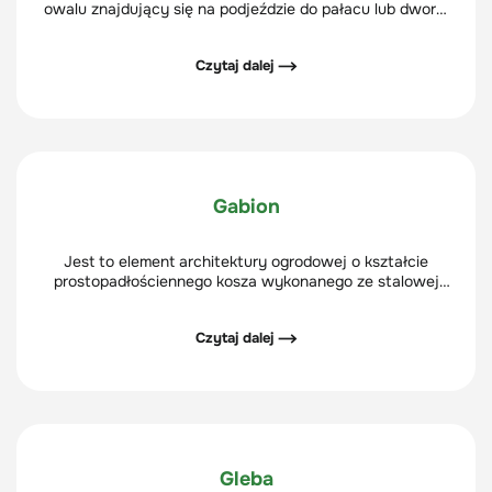
owalu znajdujący się na podjeździe do pałacu lub dworu,
otoczony wokół drogą dojazdową kończącą się
bezpośrednio przed wejściem do rezydencji.
Czytaj dalej ⟶
Gabion
Jest to element architektury ogrodowej o kształcie
prostopadłościennego kosza wykonanego ze stalowej
siatki, wypełnione różnymi materiałami - kamieniami,
szkłem, drewnem.
Czytaj dalej ⟶
Gleba