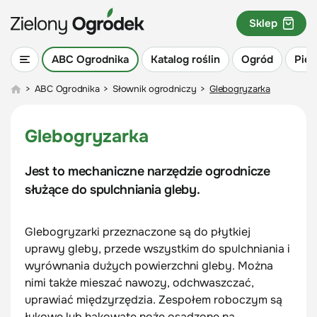
Sklep
ABC Ogrodnika
Katalog roślin
Ogród
Piel
>
ABC Ogrodnika
>
Słownik ogrodniczy
>
Glebogryzarka
Glebogryzarka
Jest to mechaniczne narzędzie ogrodnicze
służące do spulchniania gleby.
Glebogryzarki przeznaczone są do płytkiej
uprawy gleby, przede wszystkim do spulchniania i
wyrównania dużych powierzchni gleby. Można
nimi także mieszać nawozy, odchwaszczać,
uprawiać międzyrzędzia. Zespołem roboczym są
łukowe lub hakowate noże osadzone na