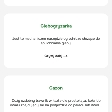
Glebogryzarka
Jest to mechaniczne narzędzie ogrodnicze służące do
spulchniania gleby.
Czytaj dalej ⟶
Gazon
Duży ozdobny trawnik w kształcie prostokąta, koła lub
owalu znajdujący się na podjeździe do pałacu lub dworu,
otoczony wokół drogą dojazdową kończącą się