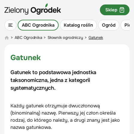
Sklep
ABC Ogrodnika
Katalog roślin
Ogród
Piel
>
ABC Ogrodnika
>
Słownik ogrodniczy
>
Gatunek
Gatunek
Gatunek to podstawowa jednostka
taksonomiczna, jedna z kategorii
systematycznych.
Każdy gatunek otrzymuje dwuczłonową
(binominalną) nazwę. Pierwszy jej człon określa
rodzaj, do którego należy, a drugi znany jest jako
nazwa gatunkowa.