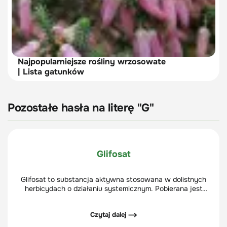
Najpopularniejsze rośliny wrzosowate
| Lista gatunków
Pozostałe hasła na literę "G"
Glifosat
Glifosat to substancja aktywna stosowana w dolistnych
herbicydach o działaniu systemicznym. Pobierana jest
przez zielone części roślin (liście, zielone pędy i
niezdrewniałą korę), a następnie przemieszcza się po całej
Czytaj dalej ⟶
roślinie i dociera do jej części podziemnych (korzenie,
rozłogi itp.), powodując ich zamieranie.