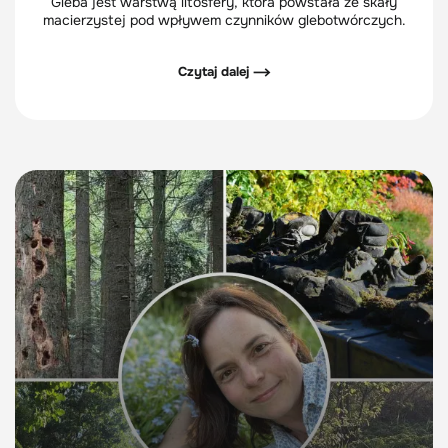
Gleba jest warstwą litosfery, która powstała ze skały
macierzystej pod wpływem czynników glebotwórczych.
Czytaj dalej ⟶