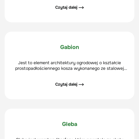
bezpośrednio przed wejściem do rezydencji.
Czytaj dalej ⟶
Gabion
Jest to element architektury ogrodowej o kształcie
prostopadłościennego kosza wykonanego ze stalowej
siatki, wypełnione różnymi materiałami - kamieniami,
szkłem, drewnem.
Czytaj dalej ⟶
Gleba