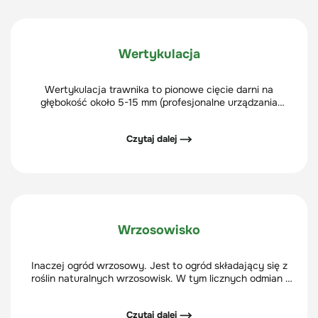
Wertykulacja
Wertykulacja trawnika to pionowe cięcie darni na
głębokość około 5-15 mm (profesjonalne urządzania
nawet na 45 mm). Jej celem jest usunięcie obumarłych
części roślin, mchu i nadmiaru filcu. Dzięki temu zabiegowi
Czytaj dalej ⟶
zapewnimy trawie lepszy dostęp wody, światła i tlenu
oraz usuniemy chwasty i mech.
Wrzosowisko
Inaczej ogród wrzosowy. Jest to ogród składający się z
roślin naturalnych wrzosowisk. W tym licznych odmian i
mieszańców oraz roślin o zbliżonych wymaganiach
siedliskowych.
Czytaj dalej ⟶