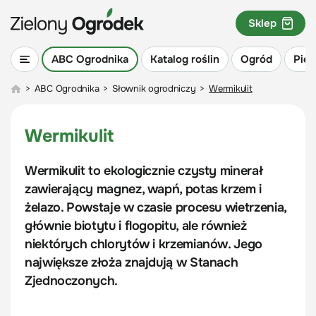
Sklep
ABC Ogrodnika
Katalog roślin
Ogród
Piel
>
ABC Ogrodnika
>
Słownik ogrodniczy
>
Wermikulit
Wermikulit
Wermikulit to ekologicznie czysty minerał
zawierający magnez, wapń, potas krzem i
żelazo. Powstaje w czasie procesu wietrzenia,
głównie biotytu i flogopitu, ale również
niektórych chlorytów i krzemianów. Jego
największe złoża znajdują w Stanach
Zjednoczonych.