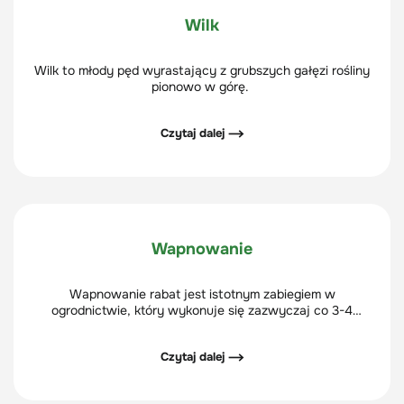
Wilk
Wilk to młody pęd wyrastający z grubszych gałęzi rośliny
pionowo w górę.
Czytaj dalej ⟶
Wapnowanie
Wapnowanie rabat jest istotnym zabiegiem w
ogrodnictwie, który wykonuje się zazwyczaj co 3-4
lata. Celem wapnowania rabat jest podwyższenie pH
gleby - zbyt kwaśne podłoże nie służy dobremu rozwojowi
Czytaj dalej ⟶
roślin na rabatach.