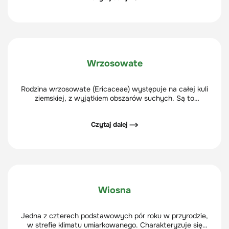
Wrzosowate
Rodzina wrzosowate (Ericaceae) występuje na całej kuli
ziemskiej, z wyjątkiem obszarów suchych. Są to
zazwyczaj krzewy, krzewinki lub małe drzewa. Do
wrzosowatych należą rodzaje: borówka i żurawina, a
Czytaj dalej ⟶
także egzotyczne i ozdobne rodzaje: różanecznik i azalia.
Wiosna
Jedna z czterech podstawowych pór roku w przyrodzie,
w strefie klimatu umiarkowanego. Charakteryzuje się