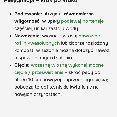
Pielęgnacja – krok po kroku
Podlewanie:
utrzymuj
równomierną
wilgotność
; w upały
podlewaj hortensje
częściej, unikaj zastoju wody.
Nawożenie:
wiosną zastosuj
nawóz do
roślin kwasolubnych
lub dobrze rozłożony
kompost; w sezonie można dołożyć nawóz
o spowolnionym działaniu.
Cięcie:
wczesną wiosną wykonaj mocne
cięcie / prześwietlenie
– skróć pędy do
około 10 cm powyżej poprzedniego cięcia;
pobudza to obfite, niskie kwitnienie na
nowych przyrostach.