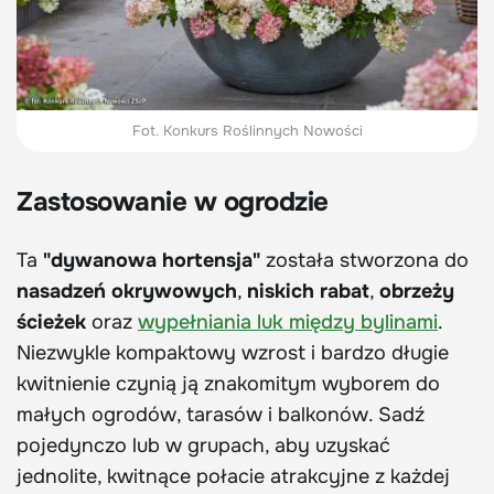
Fot. Konkurs Roślinnych Nowości
Zastosowanie w ogrodzie
Ta
"dywanowa hortensja"
została stworzona do
nasadzeń okrywowych
,
niskich rabat
,
obrzeży
ścieżek
oraz
wypełniania luk między bylinami
.
Niezwykle kompaktowy wzrost i bardzo długie
kwitnienie czynią ją znakomitym wyborem do
małych ogrodów, tarasów i balkonów. Sadź
pojedynczo lub w grupach, aby uzyskać
jednolite, kwitnące połacie atrakcyjne z każdej