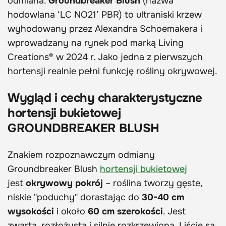
odmiana.
Groundbreaker Blush
(nazwa
hodowlana ‘LC NO21’ PBR) to ultraniski krzew
wyhodowany przez Alexandra Schoemakera i
wprowadzany na rynek pod marką Living
Creations® w 2024 r. Jako jedna z pierwszych
hortensji realnie pełni funkcję rośliny okrywowej.
Wygląd i cechy charakterystyczne
hortensji bukietowej
GROUNDBREAKER BLUSH
Znakiem rozpoznawczym odmiany
Groundbreaker Blush
hortensji bukietowej
jest
okrywowy pokrój
– roślina tworzy gęste,
niskie "poduchy" dorastając do
30-40 cm
wysokości
i około
60 cm szerokości
. Jest
zwarta, rozłożysta i silnie rozkrzewiona. Liście są