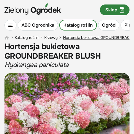
Sklep
ABC Ogrodnika
Katalog roślin
Ogród
Piel
>
Katalog roślin
>
Krzewy
>
Hortensja bukietowa GROUNDBREAKE
Hortensja bukietowa
GROUNDBREAKER BLUSH
Hydrangea paniculata