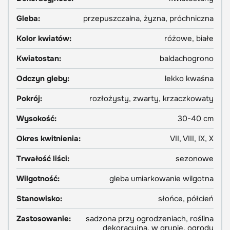
Gleba:
przepuszczalna, żyzna, próchniczna
Kolor kwiatów:
różowe, białe
Kwiatostan:
baldachogrono
Odczyn gleby:
lekko kwaśna
Pokrój:
rozłożysty, zwarty, krzaczkowaty
Wysokość:
30-40 cm
Okres kwitnienia:
VII, VIII, IX, X
Trwałość liści:
sezonowe
Wilgotność:
gleba umiarkowanie wilgotna
Stanowisko:
słońce, półcień
Zastosowanie:
sadzona przy ogrodzeniach, roślina
dekoracyjna, w grupie, ogrody