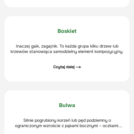
Boskiet
Inaczej gaik, zagajnik. To każda grupa kilku drzew lub
krzewów stanowiąca samodzielny element kompozycyjny.
Czytaj dalej ⟶
Bulwa
Silnie pogrubiony korzeń lub pęd podziemny o
ograniczonym wzroście z pąkami bocznymi – oczkami.
Bulwa pełni rolę spichrzową, u niektórych roślin może