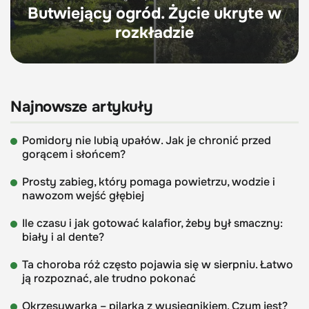
Butwiejący ogród. Życie ukryte w
rozkładzie
Najnowsze artykuły
Pomidory nie lubią upałów. Jak je chronić przed
gorącem i słońcem?
Prosty zabieg, który pomaga powietrzu, wodzie i
nawozom wejść głębiej
Ile czasu i jak gotować kalafior, żeby był smaczny:
biały i al dente?
Ta choroba róż często pojawia się w sierpniu. Łatwo
ją rozpoznać, ale trudno pokonać
Okrzesywarka – pilarka z wysięgnikiem. Czym jest?