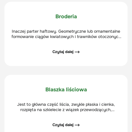
Broderia
Inaczej parter haftowy. Geometryczne lub ornamentalne
formowanie ciągów kwiatowych i trawników otoczonych
strzyżonym obramowaniem topiarów i kolorowym żwirem
lub piaskiem.
Czytaj dalej ⟶
Blaszka liściowa
Jest to główna część liścia, zwykle płaska i cienka,
rozpięta na szkielecie z wiązek przewodzących,
tworzących użyłkowanie liścia.
Czytaj dalej ⟶