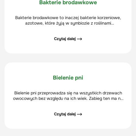
Bakterie brodawkowe
Bakterie brodawkowe to inaczej bakterie korzeniowe,
azotowe, które żyją w symbiozie z roślinami
motylkowatymi, które tworzą na swoich korzeniach
narośla, czyli tzw. brodawki korzeniowe.
Czytaj dalej ⟶
Bielenie pni
Bielenie pni przeprowadza się na wszystkich drzewach
owocowych bez względu na ich wiek. Zabieg ten ma na
celu zabezpieczenie przed szkodliwymi czynnikami
zewnętrznymi, np. przed niską temperaturą w zimie.
Czytaj dalej ⟶