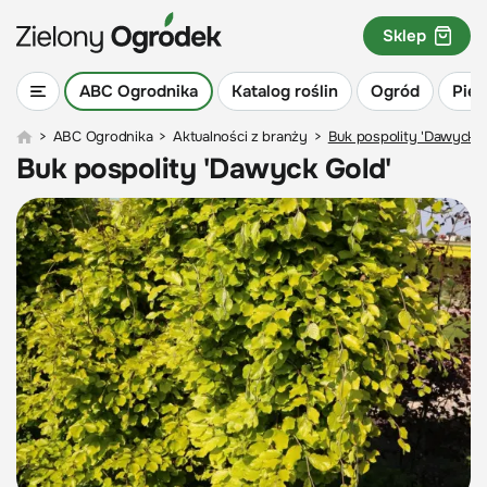
Sklep
ABC Ogrodnika
Katalog roślin
Ogród
Piel
>
ABC Ogrodnika
>
Aktualności z branży
>
Buk pospolity 'Dawyck G
Buk pospolity 'Dawyck Gold'