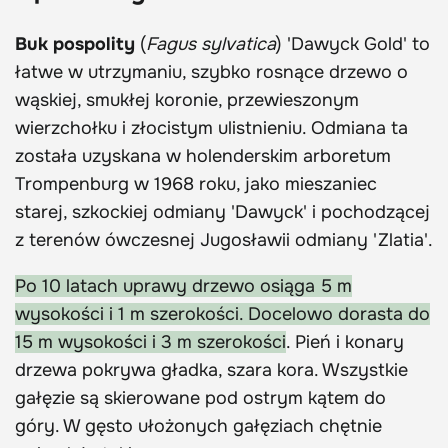
Buk pospolity
(
Fagus sylvatica
) 'Dawyck Gold' to
łatwe w utrzymaniu, szybko rosnące drzewo o
wąskiej, smukłej koronie, przewieszonym
wierzchołku i złocistym ulistnieniu. Odmiana ta
została uzyskana w holenderskim arboretum
Trompenburg w 1968 roku, jako mieszaniec
starej, szkockiej odmiany 'Dawyck' i pochodzącej
z terenów ówczesnej Jugosławii odmiany 'Zlatia'.
Po 10 latach uprawy drzewo osiąga 5 m
wysokości i 1 m szerokości. Docelowo dorasta do
15 m wysokości i 3 m szerokości
. Pień i konary
drzewa pokrywa gładka, szara kora. Wszystkie
gałęzie są skierowane pod ostrym kątem do
góry. W gęsto ułożonych gałęziach chętnie