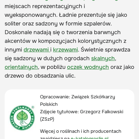
miejscach reprezentacyjnych i
wyeksponowanych. Ładnie prezentuje się jako
soliter oraz sadzony w formie szpalerów.
Doskonale nadają się o tworzenia barwnych
akcentów w kompozycjach kolorystycznych z
innymi
drzewami
i
krzewami
. Świetnie sprawdza
się sadzony w dużych ogrodach
skalnych
,
orientalnych
, w pobliżu
oczek wodnych
oraz jako
drzewo do obsadzania ulic.
Opracowanie: Związek Szkółkarzy
Polskich
Zdjęcie tytułowe:
Grzegorz Falkowski
(ZSzP)
Więcej o roślinach i ich producentach
znajdziesz na
e-katalogroslin.pl