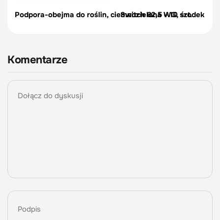
Podpora-obejma do roślin, ciemnozielona – 10 szt.
Switch 62,5 WG, środek na c
Komentarze