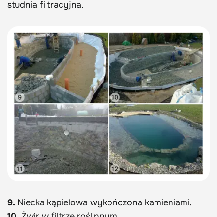
studnia filtracyjna.
9.
Niecka kąpielowa wykończona kamieniami.
10.
Żwir w filtrze roślinnym.