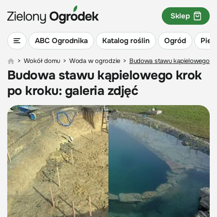
Sklep
ABC Ogrodnika
Katalog roślin
Ogród
Piel
>
Wokół domu
>
Woda w ogrodzie
>
Budowa stawu kąpielowego krok
Budowa stawu kąpielowego krok
po kroku: galeria zdjęć