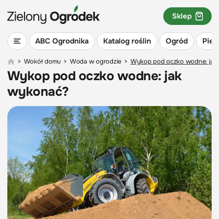
Sklep
ABC Ogrodnika
Katalog roślin
Ogród
Piel
>
Wokół domu
>
Woda w ogrodzie
>
Wykop pod oczko wodne: jak
Wykop pod oczko wodne: jak
wykonać?