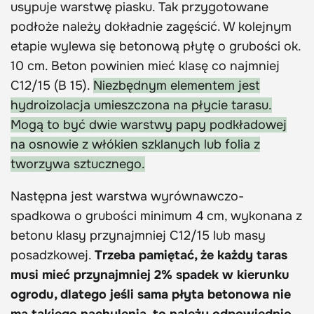
usypuje warstwę piasku. Tak przygotowane
podłoże należy dokładnie zagęścić. W kolejnym
etapie wylewa się betonową płytę o grubości ok.
10 cm. Beton powinien mieć klasę co najmniej
C12/15 (B 15).
Niezbędnym elementem jest
hydroizolacja umieszczona na płycie tarasu.
Mogą to być dwie warstwy papy podkładowej
na osnowie z włókien szklanych lub folia z
tworzywa sztucznego.
Następna jest warstwa wyrównawczo-
spadkowa o grubości minimum 4 cm, wykonana z
betonu klasy przynajmniej C12/15 lub masy
posadzkowej.
Trzeba pamiętać, że każdy taras
musi mieć przynajmniej 2% spadek w kierunku
ogrodu, dlatego jeśli sama płyta betonowa nie
ma takiego nachylenia, to należy odpowiednio