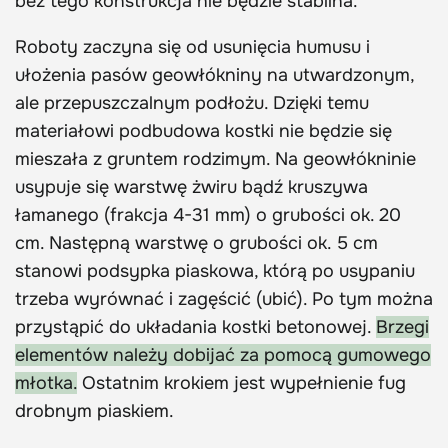
bez tego konstrukcja nie będzie stabilna.
Roboty zaczyna się od usunięcia humusu i
ułożenia pasów geowłókniny na utwardzonym,
ale przepuszczalnym podłożu. Dzięki temu
materiałowi podbudowa kostki nie będzie się
mieszała z gruntem rodzimym. Na geowłókninie
usypuje się warstwę żwiru bądź kruszywa
łamanego (frakcja 4-31 mm) o grubości ok. 20
cm. Następną warstwę o grubości ok. 5 cm
stanowi podsypka piaskowa, którą po usypaniu
trzeba wyrównać i zagęścić (ubić). Po tym można
przystąpić do układania kostki betonowej.
Brzegi
elementów należy dobijać za pomocą gumowego
młotka.
Ostatnim krokiem jest wypełnienie fug
drobnym piaskiem.