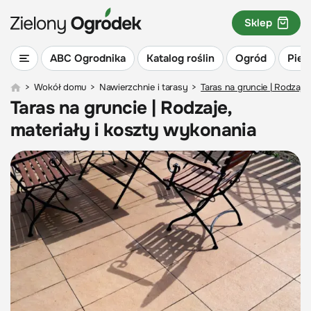
Sklep
ABC Ogrodnika
Katalog roślin
Ogród
Piel
>
Wokół domu
>
Nawierzchnie i tarasy
>
Taras na gruncie | Rodzaje
Taras na gruncie | Rodzaje,
materiały i koszty wykonania