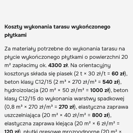
Koszty wykonania tarasu wykończonego
płytkami
Za materiały potrzebne do wykonania tarasu na
płycie wykończonego płytkami o powierzchni 20
m² zapłacimy ok.
4300 zł
. Na orientacyjny
kosztorys składa się piasek (2 t × 30 zł/t =
60 zł
),
beton klasy C12/15 (2 m³ × 270 zł/m³ =
540 zł
),
hydroizolacja (20 m² × 50 zł/m² =
1000 zł
), beton
klasy C12/15 do wykonania warstwy spadkowej
(0,8 m³ × 270 zł/m³ =
270 zł
), elastyczna zaprawa
uszczelniająca (20 m² × 40 zł/m² =
800 zł
),
elastyczna zaprawa klejąca (20 m² × 6 zł/m² =
120 zł
), płytki gresowe mrozoodporne (20 m² ×