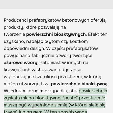
Producenci prefabrykatów betonowych oferują
produkty, które pozwalają na
tworzenie
powierzchni bioaktywnych
. Efekt ten
uzyskano, nadając płytom czy kostkom
odpowiedni design. W części prefabrykatów
powycinano fabrycznie otwory tworzące
ażurowe wzory
, natomiast w innych na
krawędziach zastosowano dystanse
wyznaczające szerokość przestrzeni, w której
można utworzyć tzw.
powierzchnię bioaktywną
.
W jednym i drugim przypadku, aby
powierzchnia
zyskała miano bioaktywnej "puste" przestrzenie
muszą być wypełnione ziemią (w której sieje się
trawę) lub grysem. W ten sposób woda