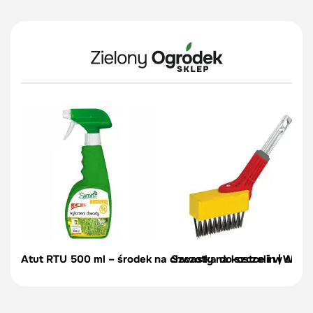
Atut RTU 500 ml – środek na chwasty na kostce i w sada
Szczotka do szczelin | Wolf