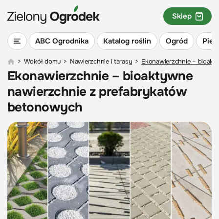
Sklep
ABC Ogrodnika
Katalog roślin
Ogród
Piel
>
Wokół domu
>
Nawierzchnie i tarasy
>
Ekonawierzchnie – bioakt
Ekonawierzchnie – bioaktywne
nawierzchnie z prefabrykatów
betonowych