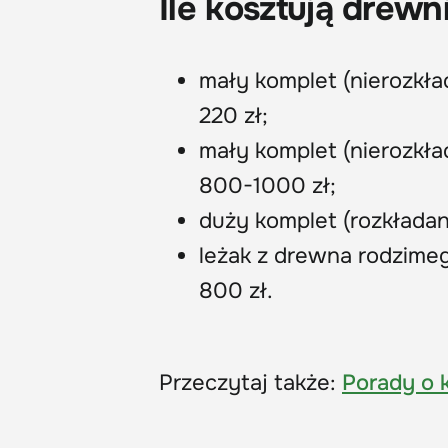
Ile kosztują drew
mały komplet (nierozkła
220 zł;
mały komplet (nierozkła
800-1000 zł;
duży komplet (rozkładany
leżak z drewna rodzime
800 zł.
Przeczytaj także:
Porady o 