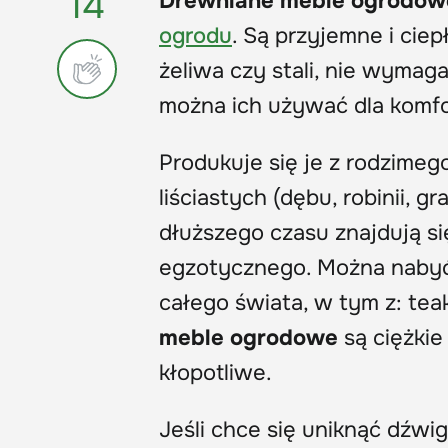
14
Drewniane meble ogrodow
ogrodu
. Są przyjemne i cie
żeliwa czy stali, nie wymag
można ich używać dla komfo
Produkuje się je z rodzimeg
liściastych (dębu, robinii, g
dłuższego czasu znajdują s
egzotycznego. Można naby
całego świata, w tym z: teak
meble ogrodowe
są ciężkie
kłopotliwe.
Jeśli chce się uniknąć dźwi