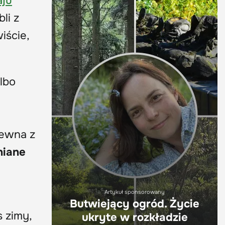
aju
li z
iście,
lbo
ewna z
iane
Artykuł sponsorowany
Butwiejący ogród. Życie
 zimy,
ukryte w rozkładzie