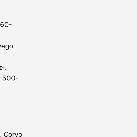
160-
owego
ł;
o 500-
e: Corvo