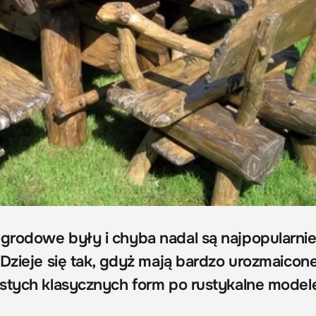
rodowe były i chyba nadal są najpopularnie
 Dzieje się tak, gdyż mają bardzo urozmaicon
stych klasycznych form po rustykalne model