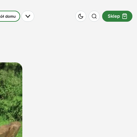
Sklep
ół domu