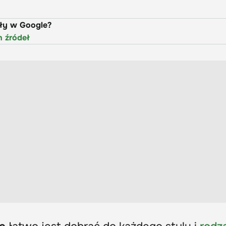
uły w Google?
h źródeł