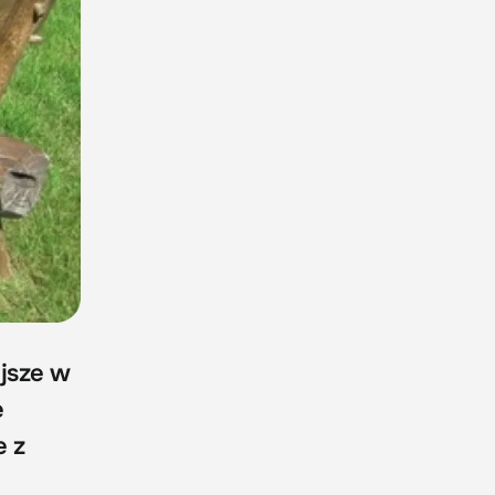
jsze w
e
e z