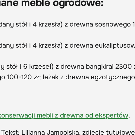
niane meble ogrodowe:
dany stół i 4 krzesła) z drewna sosnowego 
dany stół i 4 krzesła) z drewna eukaliptus
 stół i 6 krzeseł) z drewna bangkirai 2300 z
go 100-120 zł; leżak z drewna egzotyczneg
konserwacji mebli z drewna od ekspertów
.
Tekst: Lilianna Jampolska, zdjęcie tytułow