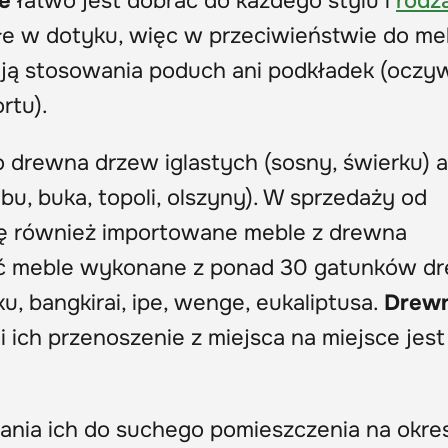
e
łatwo jest dobrać do każdego stylu i
rodz
płe w dotyku, więc w przeciwieństwie do meb
ają stosowania poduch ani podkładek (oczyw
rtu).
o drewna drzew iglastych (sosny, świerku) a
rabu, buka, topoli, olszyny). W sprzedaży od
ię również importowane meble z drewna
ć meble wykonane z ponad 30 gatunków dr
u, bangkirai, ipe, wenge, eukaliptusa.
Drewn
 i ich przenoszenie z miejsca na miejsce jest
gania ich do suchego pomieszczenia na okres