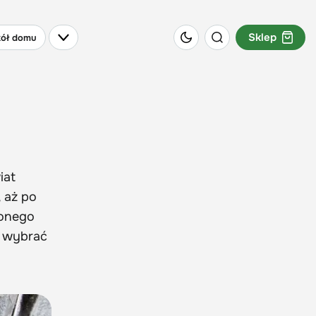
Sklep
ół domu
iat
 aż po
lonego
i wybrać