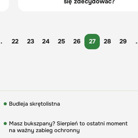
się zdecydować?
..
22
23
24
25
26
27
28
29
.
Budleja skrętolistna
Masz bukszpany? Sierpień to ostatni moment
na ważny zabieg ochronny