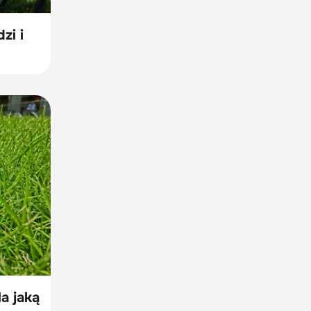
zi i
a jaką