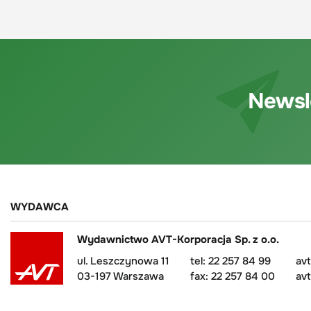
Newsl
WYDAWCA
Wydawnictwo AVT-Korporacja Sp. z o.o.
ul. Leszczynowa 11
tel: 22 257 84 99
av
03-197 Warszawa
fax: 22 257 84 00
avt