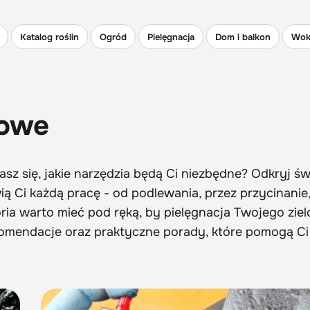
Katalog roślin
Ogród
Pielęgnacja
Dom i balkon
Wok
dowe
sz się, jakie narzędzia będą Ci niezbędne? Odkryj św
ą Ci każdą pracę - od podlewania, przez przycinanie,
oria warto mieć pod ręką, by pielęgnacja Twojego zie
 rekomendacje oraz praktyczne porady, które pomogą C