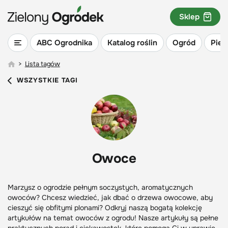
Sklep
ABC Ogrodnika
Katalog roślin
Ogród
Piel
>
Lista tagów
WSZYSTKIE TAGI
Owoce
Marzysz o ogrodzie pełnym soczystych, aromatycznych
owoców? Chcesz wiedzieć, jak dbać o drzewa owocowe, aby
cieszyć się obfitymi plonami? Odkryj naszą bogatą kolekcję
artykułów na temat owoców z ogrodu! Nasze artykuły są pełne