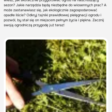
wiesz, jak skutecznie przygotować ogród na nadchodzący
sezon? Jakie narzędzia będą niezbędne do wiosennych prac? A
może zastanawiasz się, jak ekologicznie zagospodarować
opadłe liście? Odkryj tajniki prawidłowej pielęgnacji ogrodu i
pozwól, by stał się on miejscem pełnym życia i piękna. Zacznij
swoją ogrodniczą przygodę już teraz!