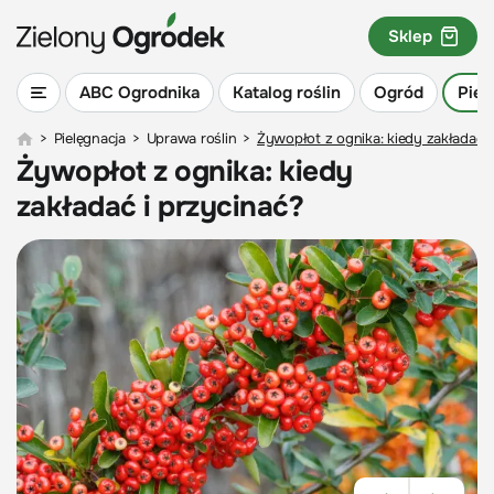
Sklep
ABC Ogrodnika
Katalog roślin
Ogród
Piel
>
Pielęgnacja
>
Uprawa roślin
>
Żywopłot z ognika: kiedy zakładać i
Żywopłot z ognika: kiedy
zakładać i przycinać?