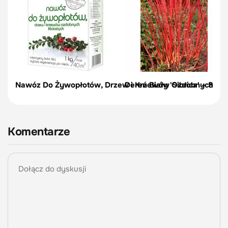
Nawóz Do Żywopłotów, Drzew i Krzewów Ozdobnych 1 k
Dereń Biały 'Sibrica' – Sa
Komentarze