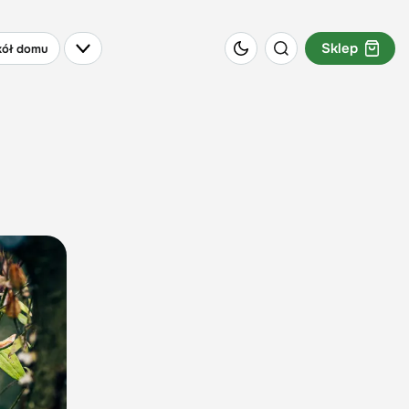
Sklep
ół domu