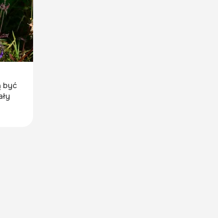
ą być
ały