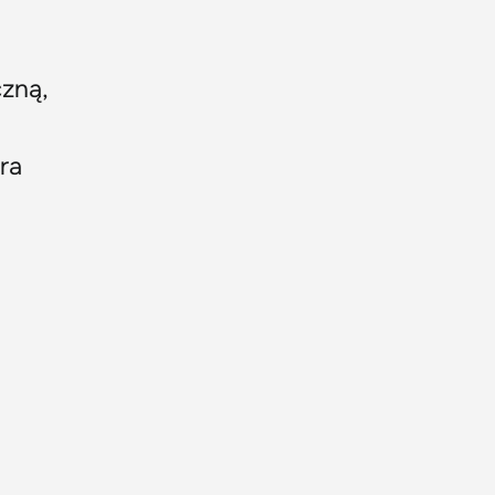
czną,
ra