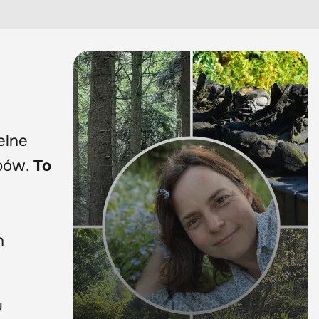
elne
upów.
To
h
u