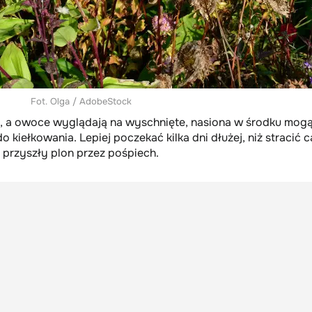
Fot. Olga / AdobeStock
we, a owoce wyglądają na wyschnięte, nasiona w środku mog
do kiełkowania. Lepiej poczekać kilka dni dłużej, niż stracić c
przyszły plon przez pośpiech.