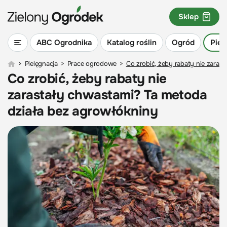
Sklep
ABC Ogrodnika
Katalog roślin
Ogród
Piel
>
Pielęgnacja
>
Prace ogrodowe
>
Co zrobić, żeby rabaty nie zaras
Co zrobić, żeby rabaty nie
zarastały chwastami? Ta metoda
działa bez agrowłókniny