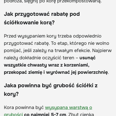
podłoża, sięgnij po korę przekompostowaną.
Jak przygotować rabatę pod
ściółkowanie korą?
Przed wysypaniem kory trzeba odpowiednio
przygotować rabatę. To etap, którego nie wolno
pomijać, jeśli zależy na trwałym efekcie. Najpierw
należy dokładnie oczyścić teren –
usunąć
wszystkie chwasty wraz z korzeniami,
przekopać ziemię i wyrównać jej powierzchnię
.
Jaka powinna być grubość ściółki z
kory?
Kora powinna być
wysypana warstwą o
grubości
co najmniej 5-7 cm
. Zbyt cienka