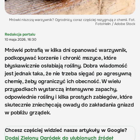
Mrówki niszczą warzywnik? Ogrodnicy coraz częściej rezygnują z chemii. Fot.
FotoHelin / Adobe Stock
Redakcja portalu
10 maja 2026, 16:30
Mrówki potrafią w kilka dni opanować warzywnik,
podkopywać korzenie i chronić mszyce, które
błyskawicznie osłabiają rośliny. Dobra wiadomość
jest jednak taka, że nie trzeba sięgać po agresywną
chemię, żeby ograniczyć ich obecność. W wielu
przypadkach wystarczą intensywne zapachy,
odpowiednie rośliny i kilka prostych zabiegów, które
skutecznie zniechęcają owady do zakładania gniazd
w pobliżu grządek.
Chcesz częściej widzieć nasze artykuły w Google?
Dodaj Zielony Ogródek do ulubionych źródeł