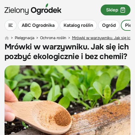
Sklep
ABC Ogrodnika
Katalog roślin
Ogród
Piel
>
Pielęgnacja
>
Ochrona roślin
>
Mrówki w warzywniku. Jak się ich p
Mrówki w warzywniku. Jak się ich
pozbyć ekologicznie i bez chemii?