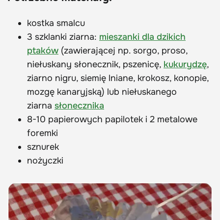
kostka smalcu
3 szklanki ziarna:
mieszanki dla dzikich
ptaków
(zawierającej np. sorgo, proso,
niełuskany słonecznik, pszenicę,
kukurydzę
,
ziarno nigru, siemię lniane, krokosz, konopie,
mozgę kanaryjską) lub niełuskanego
ziarna
słonecznika
8-10 papierowych papilotek i 2 metalowe
foremki
sznurek
nożyczki