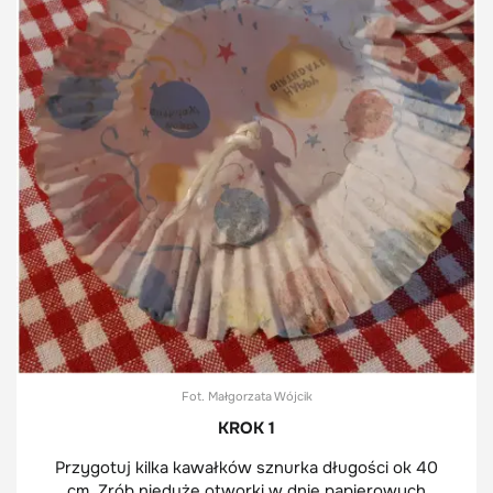
Fot. Małgorzata Wójcik
KROK 1
Przygotuj kilka kawałków sznurka długości ok 40
cm. Zrób nieduże otworki w dnie papierowych