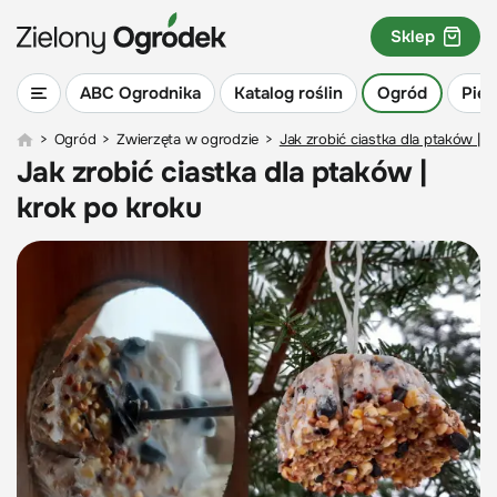
Sklep
ABC Ogrodnika
Katalog roślin
Ogród
Piel
>
Ogród
>
Zwierzęta w ogrodzie
>
Jak zrobić ciastka dla ptaków | k
Jak zrobić ciastka dla ptaków |
krok po kroku