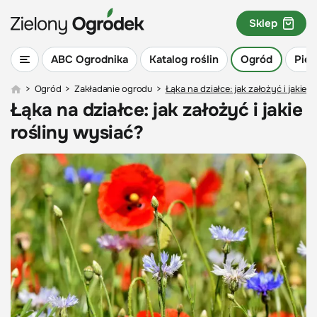
Sklep
ABC Ogrodnika
Katalog roślin
Ogród
Piel
>
Ogród
>
Zakładanie ogrodu
>
Łąka na działce: jak założyć i jakie 
Łąka na działce: jak założyć i jakie
rośliny wysiać?