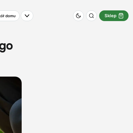
Sklep
ół domu
ego