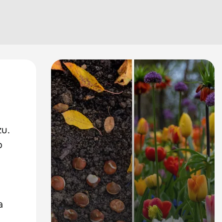
zu.
o
a