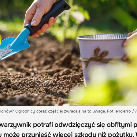
lonów? Ogrodnicy coraz częściej zwracają na to uwagę. Fot. encierro /
rzywnik potrafi odwdzięczyć się obfitymi p
 może przynieść więcej szkody niż pożytku. 