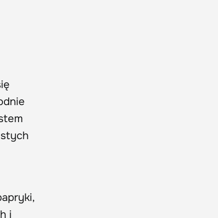
ię
odnie
ostem
ystych
apryki,
h i