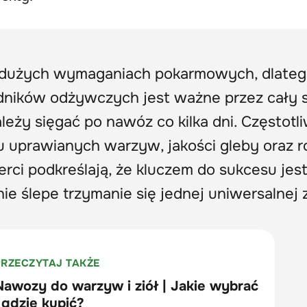
o dużych wymaganiach pokarmowych, dlate
adników odżywczych jest ważne przez cały 
ależy sięgać po nawóz co kilka dni. Częstotl
u uprawianych warzyw, jakości gleby oraz r
ci podkreślają, że kluczem do sukcesu jes
 nie ślepe trzymanie się jednej uniwersalnej