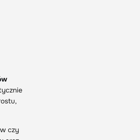
ków
tycznie
ostu,
ów czy