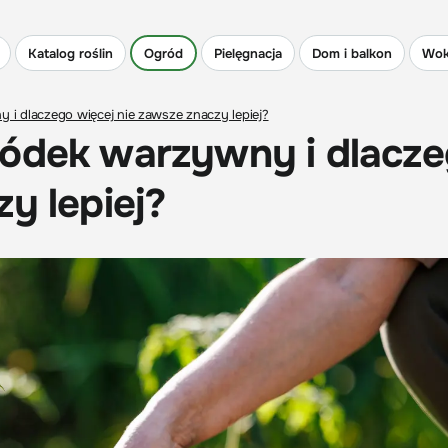
Katalog roślin
Ogród
Pielęgnacja
Dom i balkon
Wok
i dlaczego więcej nie zawsze znaczy lepiej?
ródek warzywny i dlacz
y lepiej?