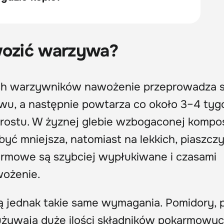
wozić warzywa?
h warzywników nawożenie przeprowadza s
wu, a następnie powtarza co około 3–4 tyg
rostu. W żyznej glebie wzbogaconej komp
yć mniejsza, natomiast na lekkich, piaszcz
armowe są szybciej wypłukiwane i czasami
wożenie.
 jednak takie same wymagania. Pomidory, p
żywają duże ilości składników pokarmowyc