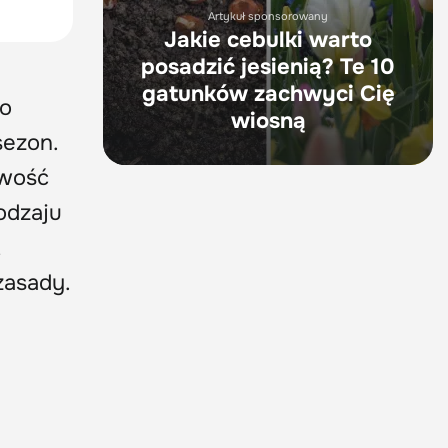
Artykuł sponsorowany
Jakie cebulki warto
posadzić jesienią? Te 10
gatunków zachwyci Cię
go
wiosną
sezon.
iwość
odzaju
t
 zasady.