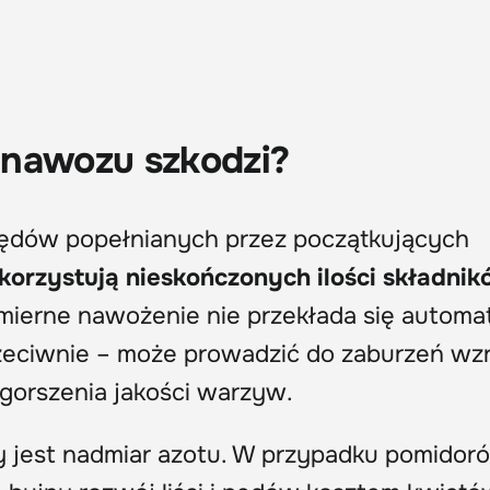
 nawozu szkodzi?
łędów popełnianych przez początkujących
korzystują nieskończonych ilości składni
dmierne nawożenie nie przekłada się automa
zeciwnie – może prowadzić do zaburzeń wzr
ogorszenia jakości warzyw.
 jest nadmiar azotu. W przypadku pomidor