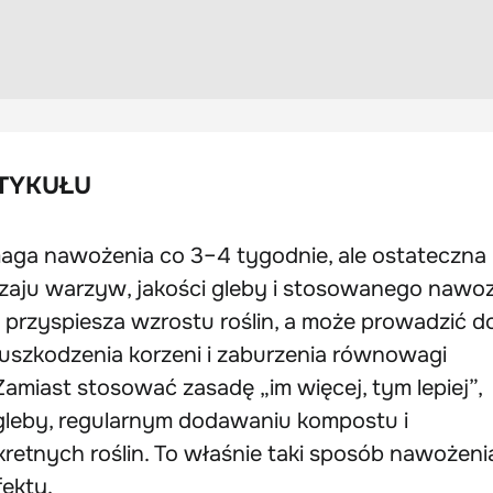
TYKUŁU
aga nawożenia co 3–4 tygodnie, ale ostateczna
dzaju warzyw, jakości gleby i stosowanego nawo
 przyspiesza wzrostu roślin, a może prowadzić d
uszkodzenia korzeni i zaburzenia równowagi
miast stosować zasadę „im więcej, tym lepiej”,
i gleby, regularnym dodawaniu kompostu i
etnych roślin. To właśnie taki sposób nawożeni
fekty.