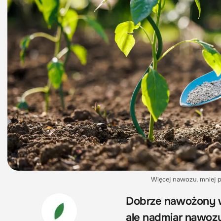
Więcej nawozu, mniej p
Dobrze nawożony wa
ale nadmiar nawozu