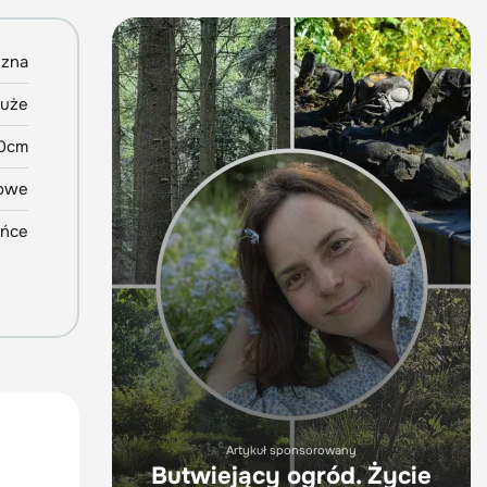
yzna
uże
0cm
owe
ońce
Artykuł sponsorowany
Butwiejący ogród. Życie