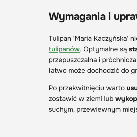
Wymagania i upr
Tulipan 'Maria Kaczyńska' ni
tulipanów
. Optymalne są
st
przepuszczalna i próchnicz
łatwo może dochodzić do gn
Po przekwitnięciu warto
us
zostawić w ziemi lub
wykop
suchym, przewiewnym miejsc