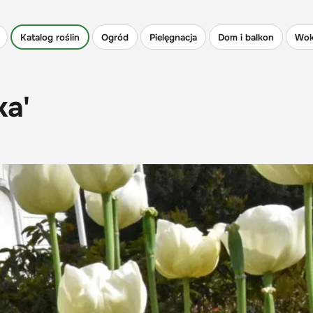
Katalog roślin
Ogród
Pielęgnacja
Dom i balkon
Wok
ka'