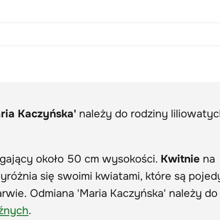
ria Kaczyńska'
należy do rodziny liliowaty
iągający około 50 cm wysokości.
Kwitnie
na
Wyróżnia się swoimi kwiatami, które są pojed
arwie. Odmiana 'Maria Kaczyńska' należy d
óźnych
.