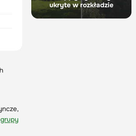
ukryte w rozkładzie
ch
yncze,
o
grupy