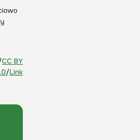
ciowo
ny
/
CC BY
.0
/
Link