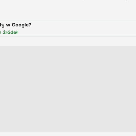
uły w Google?
h źródeł