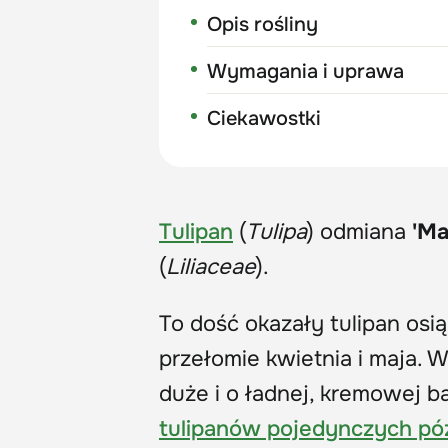
Opis rośliny
Wymagania i uprawa
Ciekawostki
Tulipan
(
Tulipa
) odmiana
'Ma
(
Liliaceae
).
To dość okazały tulipan os
przełomie kwietnia i maja. 
duże i o ładnej, kremowej b
tulipanów pojedynczych p