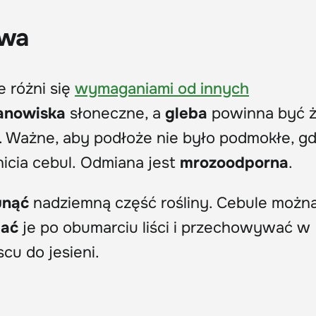
awa
e różni się
wymaganiami od innych
anowiska
słoneczne, a
gleba
powinna być ż
a. Ważne, aby podłoże nie było podmokłe, g
icia cebul. Odmiana jest
mrozoodporna
.
unąć
nadziemną część rośliny. Cebule możn
ać
je po obumarciu liści i przechowywać w
u do jesieni.