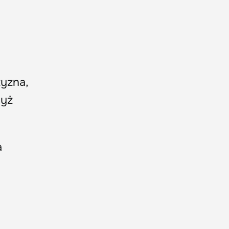
yzna,
dyż
a