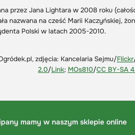
a przez Jana Lightara w 2008 roku (całoś
tała nazwana na cześć Marii Kaczyńskiej, żo
denta Polski w latach 2005-2010.
Ogródek.pl, zdjęcia: Kancelaria Sejmu/
Flickr
2.0
/
Link
;
MOs810
/
CC BY-SA 4
ulipany mamy w naszym sklepie online