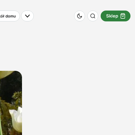
Sklep
ół domu