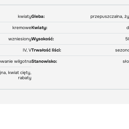
kwiaty
Gleba:
przepuszczalna, ż
kremowe
Kwiaty:
d
wzniesiony
Wysokość:
5
IV, V
Trwałość liści:
sezon
owanie wilgotna
Stanowisko:
sł
na, kwiat cięty,
rabaty