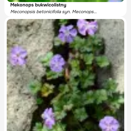
Mekonops bukwicolistny
Meconopsis betonicifolia syn. Meconopsis
baileyi