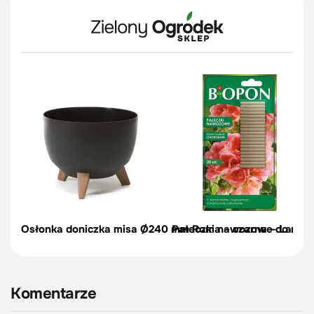
Osłonka doniczka misa Ø240 mm Roma – czarna – Lamel
Pałeczki nawozowe do rośli
Komentarze