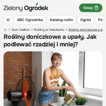
Sklep
ABC Ogrodnika
Katalog roślin
Ogród
Piel
>
Dom i balkon
>
Rośliny w mieszkaniu
>
Rośliny doniczkowe a upały
Rośliny doniczkowe a upały. Jak
podlewać rzadziej i mniej?