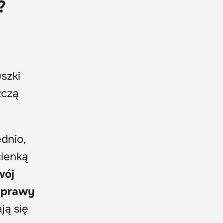
?
szki
zczą
ednio,
cienką
wój
yprawy
ją się