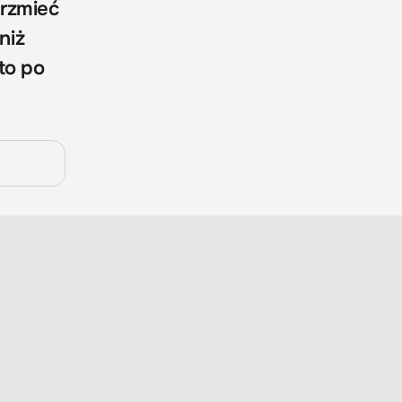
brzmieć
niż
to po