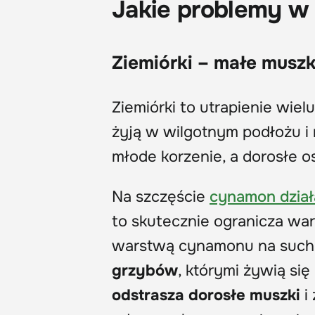
Jakie problemy w
Ziemiórki – małe muszk
Ziemiórki to utrapienie wi
żyją w wilgotnym podłożu i 
młode korzenie, a dorosłe os
Na szczęście
cynamon działa
to skutecznie ogranicza war
warstwą cynamonu na suche
grzybów
, którymi żywią s
odstrasza dorosłe muszki
i 