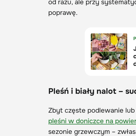
od razu, ale przy systema
poprawę.
Pleśń i biały nalot – s
Zbyt częste podlewanie lub 
pleśni w doniczce na powier
sezonie grzewczym – zwłasz