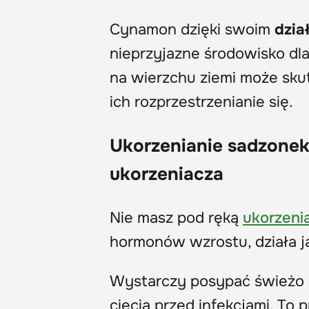
Cynamon dzięki swoim
dzia
nieprzyjazne środowisko dl
na wierzchu ziemi może sk
ich rozprzestrzenianie się.
Ukorzenianie sadzonek
ukorzeniacza
Nie masz pod ręką
ukorzeni
hormonów wzrostu, działa 
Wystarczy posypać świeżo u
cięcia przed infekcjami. To