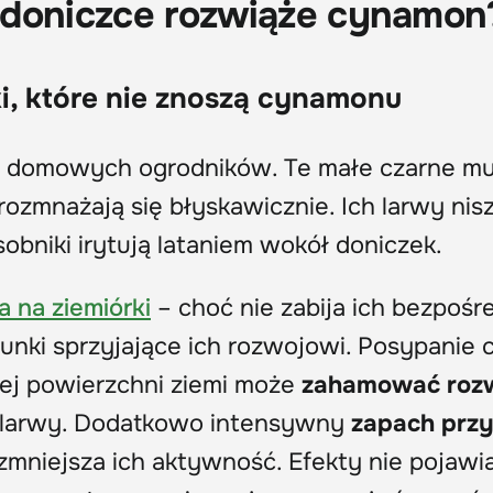
 doniczce rozwiąże cynamon
i, które nie znoszą cynamonu
elu domowych ogrodników. Te małe czarne mu
rozmnażają się błyskawicznie. Ich larwy nis
obniki irytują lataniem wokół doniczek.
 na ziemiórki
– choć nie zabija ich bezpośr
unki sprzyjające ich rozwojowi. Posypanie 
j powierzchni ziemi może
zahamować roz
ię larwy. Dodatkowo intensywny
zapach prz
zmniejsza ich aktywność. Efekty nie pojawia