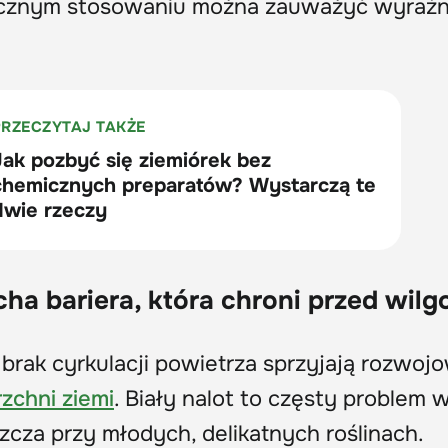
tycznym stosowaniu można zauważyć wyraź
ucha bariera, która chroni przed wilg
brak cyrkulacji powietrza sprzyjają rozwojo
zchni ziemi
. Biały nalot to częsty problem 
cza przy młodych, delikatnych roślinach.