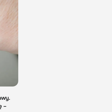
awy.
ę –