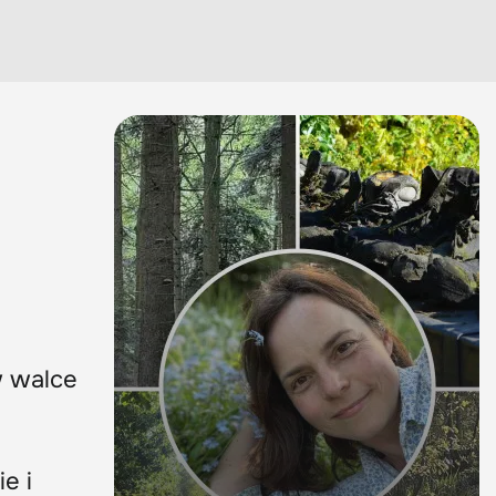
w walce
e i