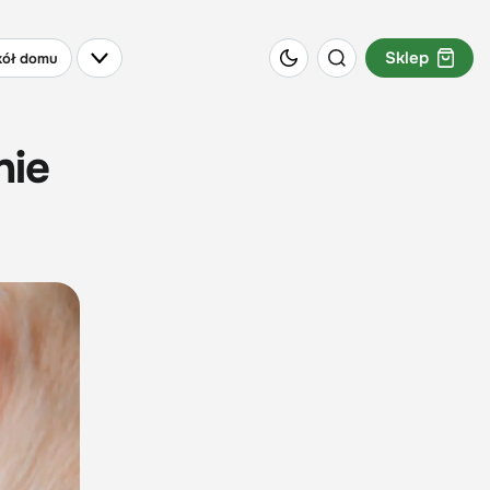
Sklep
ół domu
nie