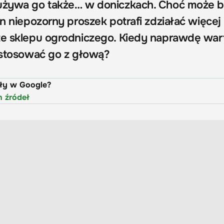
 używa go także… w doniczkach. Choć może 
en niepozorny proszek potrafi zdziałać więcej 
ze sklepu ogrodniczego. Kiedy naprawdę war
k stosować go z głową?
uły w Google?
h źródeł