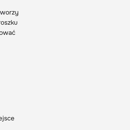
worzy
roszku
mować
ejsce