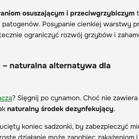
łaniom osuszającym i przeciwgrzybiczym
t
a patogenów. Posypanie cienkiej warstwy p
utecznie ograniczyć rozwój grzybów i zaha
 – naturalna alternatywa dla
acza
? Sięgnij po cynamon. Choć nie zawiera
jak
naturalny środek dezynfekujący
.
cięty koniec sadzonki, by zabezpieczyć mi
 proste działanie może zapobiec zakażeniom i