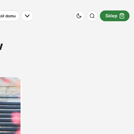
Sklep
ół domu
w