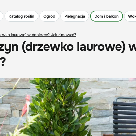
Katalog roślin
Ogród
Pielęgnacja
Dom i balkon
Wok
zewko laurowe) w doniczce? Jak zimować?
zyn (drzewko laurowe) 
?