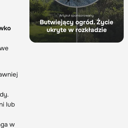
Artykuł sponsorowany
Butwiejący ogród. Życie
wko
ukryte w rozkładzie
owe
awniej
dy.
i lub
aga w