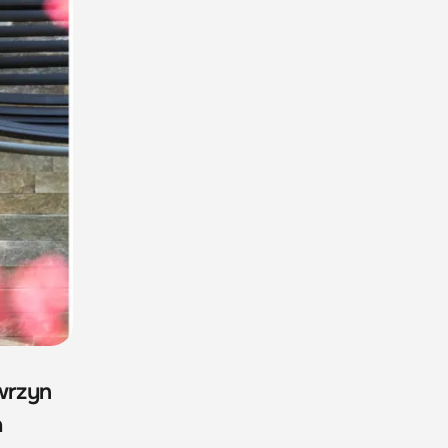
wrzyn
a