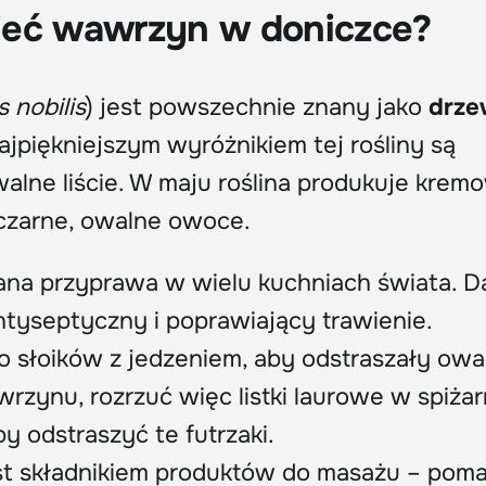
ieć wawrzyn w doniczce?
 nobilis
) jest powszechnie znany jako
drze
Najpiękniejszym wyróżnikiem tej rośliny są
walne liście. W maju roślina produkuje krem
, czarne, owalne owoce.
ana przyprawa w wielu kuchniach świata. D
ntyseptyczny i poprawiający trawienie.
o słoików z jedzeniem, aby odstraszały owa
rzynu, rozrzuć więc listki laurowe w spiżarn
y odstraszyć te futrzaki.
jest składnikiem produktów do masażu – pom