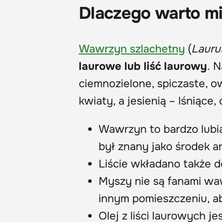
Dlaczego warto m
Wawrzyn szlachetny
(
Laurus
laurowe lub liść laurowy
. 
ciemnozielone, spiczaste, o
kwiaty, a jesienią – lśniące
Wawrzyn to bardzo lubi
był znany jako środek a
Liście wkładano także d
Myszy nie są fanami waw
innym pomieszczeniu, ab
Olej z liści laurowych 