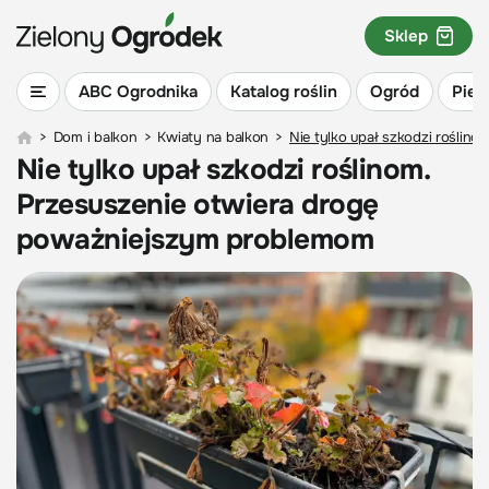
Sklep
ABC Ogrodnika
Katalog roślin
Ogród
Piel
>
Dom i balkon
>
Kwiaty na balkon
>
Nie tylko upał szkodzi roślin
Nie tylko upał szkodzi roślinom.
Przesuszenie otwiera drogę
poważniejszym problemom