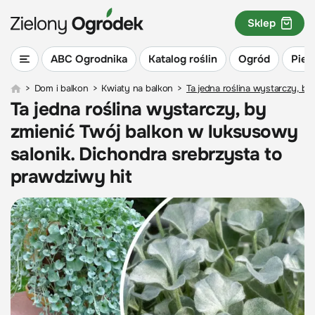
Sklep
ABC Ogrodnika
Katalog roślin
Ogród
Piel
>
Dom i balkon
>
Kwiaty na balkon
>
Ta jedna roślina wystarczy, b
Ta jedna roślina wystarczy, by
zmienić Twój balkon w luksusowy
salonik. Dichondra srebrzysta to
prawdziwy hit