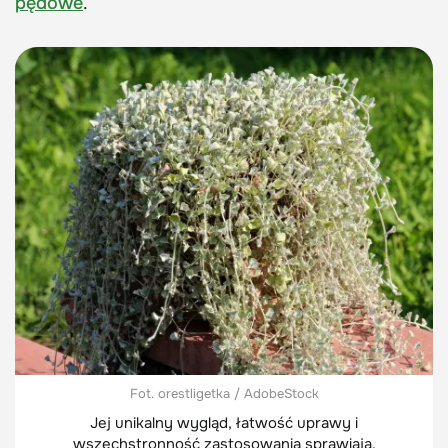
pędowe
.
Fot. orestligetka / AdobeStock
Jej unikalny wygląd, łatwość uprawy i
wszechstronność zastosowania sprawiają,