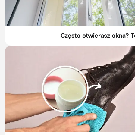
Często otwierasz okna? T