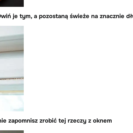
wiń je tym, a pozostaną świeże na znacznie dł
ś nie zapomnisz zrobić tej rzeczy z oknem