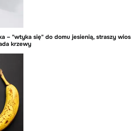
– "wtyka się" do domu jesienią, straszy wiosn
jada krzewy